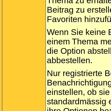
Thema zu erhalt
Beitrag zu erstel
Favoriten hinzuf
Wenn Sie keine 
einem Thema meh
die Option abste
abbestellen.
Nur registrierte 
Benachrichtigun
einstellen, ob s
standardmässig 
ihre
Optionen
bea