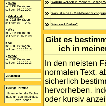
»
Warum werden in meinem Beitrag Wo
»
rivera
mit 8137 Beiträgen
seit dem 07.10.2007
»
Was ist eine E-Mail-Benachrichtigun
»
Velvakandi
mit 7928 Beiträgen
»
seit dem 07.10.2007
Was sind Präfixe?
»
Wisy
mit 7845 Beiträgen
seit dem 20.07.2009
Gibt es bestimm
»
Atli
ich in mein
mit 6805 Beiträgen
seit dem 16.10.2013
»
tryggvi
mit 5861 Beiträgen
In den meisten Fä
seit dem 16.10.2013
normalen Text, a
Zufallsbild
sicherlich besti
hervorheben, inde
Heutige Termine
Ihnen fehlen die Rechte
oder kursiv anze
dazu um den Inhalt dieser
Box zu sehen.