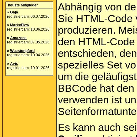
Abhängig von de
neuste Mitglieder
»
Gaja
Sie HTML-Code v
registriert am: 06.07.2026
»
MarkoFlow
produzieren. Mei
registriert am: 10.06.2026
»
Amazone
den HTML-Code g
registriert am: 07.05.2026
entschieden, de
»
Wuestenpferd
registriert am: 10.04.2026
spezielles Set v
»
Avis
registriert am: 19.01.2026
um die geläufigst
BBCode hat den V
verwenden ist un
Seitenformatunte
Es kann auch sei