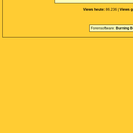
Views heute:
86.236 |
Views g
Forensoftware:
Burning B