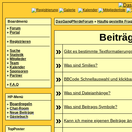
Boardmenü
DasGangPferdeForum
»
Häufig gestellte Fra
»
Forum
»
Portal
Beiträ
»
Registrieren
»
»
Suche
Gibt es bestimmte Textformatierung
»
Statistik
»
Mitglieder
»
»
Team
Was sind Smilies?
»
Kalender
»
Sponsoren
»
Partner
»
BBCode Schnellauswahl und klickbar
»
F.A.Q
»
Was sind Dateianhänge?
HP-Menü
»
»
Boardregeln
Was sind Beitrags-Symbole?
»
Chat-Room
»
Neue Beiträge
»
Gästebuch
»
Kann ich meine eigenen Beiträge ä
TopPoster