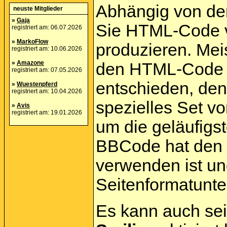
Abhängig von de
neuste Mitglieder
»
Gaja
Sie HTML-Code v
registriert am: 06.07.2026
»
MarkoFlow
produzieren. Mei
registriert am: 10.06.2026
»
Amazone
den HTML-Code g
registriert am: 07.05.2026
entschieden, de
»
Wuestenpferd
registriert am: 10.04.2026
spezielles Set v
»
Avis
registriert am: 19.01.2026
um die geläufigst
BBCode hat den V
verwenden ist un
Seitenformatunte
Es kann auch sei