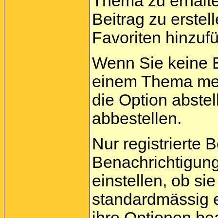
Thema zu erhalt
Beitrag zu erstel
Favoriten hinzuf
Wenn Sie keine 
einem Thema meh
die Option abste
abbestellen.
Nur registrierte 
Benachrichtigun
einstellen, ob s
standardmässig 
ihre
Optionen
bea