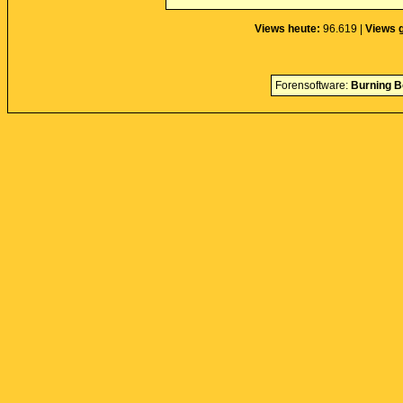
Views heute:
96.619 |
Views 
Forensoftware:
Burning B