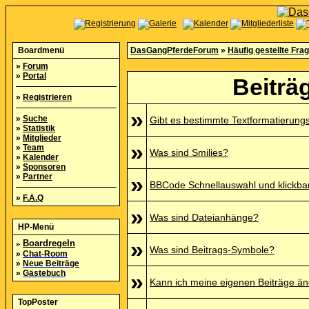
Boardmenü
DasGangPferdeForum
»
Häufig gestellte Fra
»
Forum
»
Portal
Beiträ
»
Registrieren
»
»
Suche
Gibt es bestimmte Textformatierung
»
Statistik
»
Mitglieder
»
»
Team
Was sind Smilies?
»
Kalender
»
Sponsoren
»
Partner
»
BBCode Schnellauswahl und klickbar
»
F.A.Q
»
Was sind Dateianhänge?
HP-Menü
»
»
Boardregeln
Was sind Beitrags-Symbole?
»
Chat-Room
»
Neue Beiträge
»
Gästebuch
»
Kann ich meine eigenen Beiträge ä
TopPoster