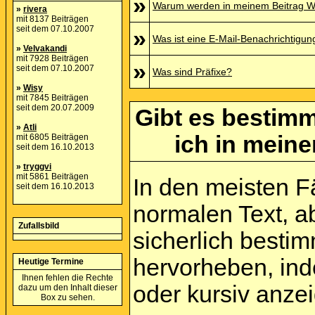
»
Warum werden in meinem Beitrag Wo
»
rivera
mit 8137 Beiträgen
seit dem 07.10.2007
»
Was ist eine E-Mail-Benachrichtigun
»
Velvakandi
mit 7928 Beiträgen
»
seit dem 07.10.2007
Was sind Präfixe?
»
Wisy
mit 7845 Beiträgen
seit dem 20.07.2009
Gibt es bestimm
»
Atli
ich in mein
mit 6805 Beiträgen
seit dem 16.10.2013
»
tryggvi
mit 5861 Beiträgen
In den meisten Fä
seit dem 16.10.2013
normalen Text, a
Zufallsbild
sicherlich besti
hervorheben, inde
Heutige Termine
Ihnen fehlen die Rechte
oder kursiv anze
dazu um den Inhalt dieser
Box zu sehen.