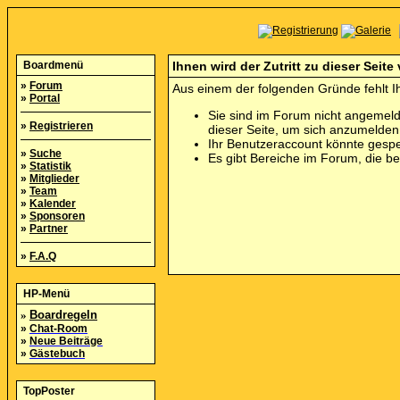
Boardmenü
Ihnen wird der Zutritt zu dieser Seite
»
Forum
Aus einem der folgenden Gründe fehlt Ih
»
Portal
Sie sind im Forum nicht angemeld
»
Registrieren
dieser Seite, um sich anzumelde
Ihr Benutzeraccount könnte gespe
»
Suche
Es gibt Bereiche im Forum, die b
»
Statistik
»
Mitglieder
»
Team
»
Kalender
»
Sponsoren
»
Partner
»
F.A.Q
HP-Menü
»
Boardregeln
»
Chat-Room
»
Neue Beiträge
»
Gästebuch
TopPoster