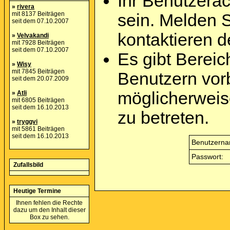
Ihr Benutzera
»
rivera
mit 8137 Beiträgen
sein. Melden 
seit dem 07.10.2007
kontaktieren d
»
Velvakandi
mit 7928 Beiträgen
seit dem 07.10.2007
Es gibt Berei
»
Wisy
mit 7845 Beiträgen
Benutzern vor
seit dem 20.07.2009
möglicherweis
»
Atli
mit 6805 Beiträgen
seit dem 16.10.2013
zu betreten.
»
tryggvi
mit 5861 Beiträgen
seit dem 16.10.2013
Benutzerna
Passwort:
Zufallsbild
Heutige Termine
Ihnen fehlen die Rechte
dazu um den Inhalt dieser
Box zu sehen.