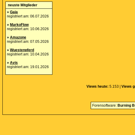
neuste Mitglieder
»
Gaja
registriert am: 06.07.2026
»
MarkoFlow
registriert am: 10.06.2026
»
Amazone
registriert am: 07.05.2026
»
Wuestenpferd
registriert am: 10.04.2026
»
Avis
registriert am: 19.01.2026
Views heute:
5.153 |
Views g
Forensoftware:
Burning B