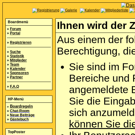
Boardmenü
Ihnen wird der Z
»
Forum
»
Portal
Aus einem der fo
»
Registrieren
Berechtigung, die
»
Suche
»
Statistik
»
Mitglieder
Sie sind im Fo
»
Team
»
Kalender
»
Sponsoren
Bereiche und 
»
Partner
angemeldete B
»
F.A.Q
Sie die Eingab
HP-Menü
»
Boardregeln
sich anzumel
»
Chat-Room
»
Neue Beiträge
»
Gästebuch
können Sie die
TopPoster