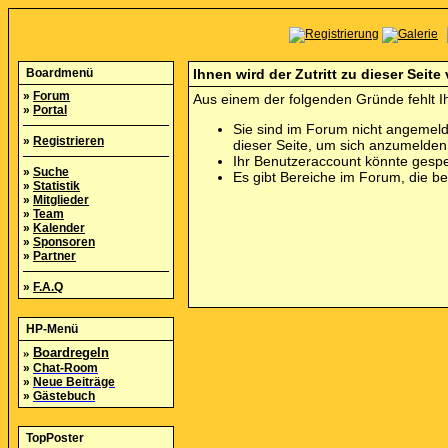
Boardmenü
Ihnen wird der Zutritt zu dieser Seite
»
Forum
Aus einem der folgenden Gründe fehlt Ih
»
Portal
Sie sind im Forum nicht angemeld
»
Registrieren
dieser Seite, um sich anzumelde
Ihr Benutzeraccount könnte gespe
»
Suche
Es gibt Bereiche im Forum, die b
»
Statistik
»
Mitglieder
»
Team
»
Kalender
»
Sponsoren
»
Partner
»
F.A.Q
HP-Menü
»
Boardregeln
»
Chat-Room
»
Neue Beiträge
»
Gästebuch
TopPoster