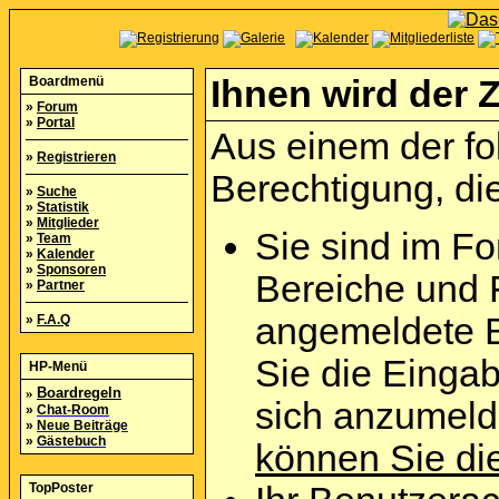
Boardmenü
Ihnen wird der Z
»
Forum
»
Portal
Aus einem der fo
»
Registrieren
Berechtigung, die
»
Suche
»
Statistik
»
Mitglieder
Sie sind im Fo
»
Team
»
Kalender
»
Sponsoren
Bereiche und 
»
Partner
angemeldete B
»
F.A.Q
Sie die Eingab
HP-Menü
»
Boardregeln
sich anzumel
»
Chat-Room
»
Neue Beiträge
»
Gästebuch
können Sie die
TopPoster