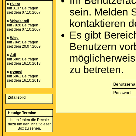
Ihr Benutzera
»
rivera
mit 8137 Beiträgen
sein. Melden 
seit dem 07.10.2007
kontaktieren d
»
Velvakandi
mit 7928 Beiträgen
seit dem 07.10.2007
Es gibt Berei
»
Wisy
mit 7845 Beiträgen
Benutzern vor
seit dem 20.07.2009
möglicherweis
»
Atli
mit 6805 Beiträgen
seit dem 16.10.2013
zu betreten.
»
tryggvi
mit 5861 Beiträgen
seit dem 16.10.2013
Benutzerna
Passwort:
Zufallsbild
Heutige Termine
Ihnen fehlen die Rechte
dazu um den Inhalt dieser
Box zu sehen.