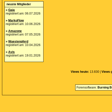
neuste Mitglieder
»
Gaja
registriert am: 06.07.2026
»
MarkoFlow
registriert am: 10.06.2026
»
Amazone
registriert am: 07.05.2026
»
Wuestenpferd
registriert am: 10.04.2026
»
Avis
registriert am: 19.01.2026
Views heute:
13.830 |
Views 
Forensoftware:
Burning B