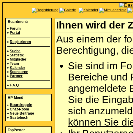
Boardmenü
Ihnen wird der Z
»
Forum
»
Portal
Aus einem der fo
»
Registrieren
Berechtigung, die
»
Suche
»
Statistik
»
Mitglieder
Sie sind im Fo
»
Team
»
Kalender
»
Sponsoren
Bereiche und 
»
Partner
angemeldete B
»
F.A.Q
Sie die Eingab
HP-Menü
»
Boardregeln
sich anzumel
»
Chat-Room
»
Neue Beiträge
»
Gästebuch
können Sie die
TopPoster