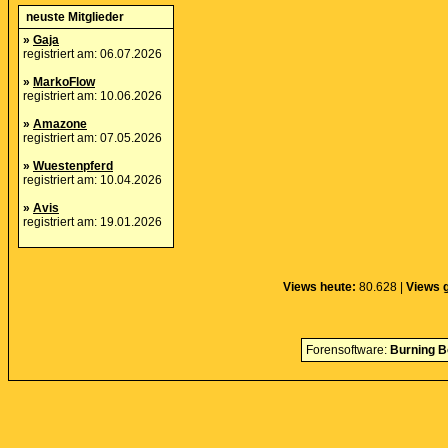
neuste Mitglieder
»
Gaja
registriert am: 06.07.2026
»
MarkoFlow
registriert am: 10.06.2026
»
Amazone
registriert am: 07.05.2026
»
Wuestenpferd
registriert am: 10.04.2026
»
Avis
registriert am: 19.01.2026
Views heute:
80.628 |
Views 
Forensoftware:
Burning B