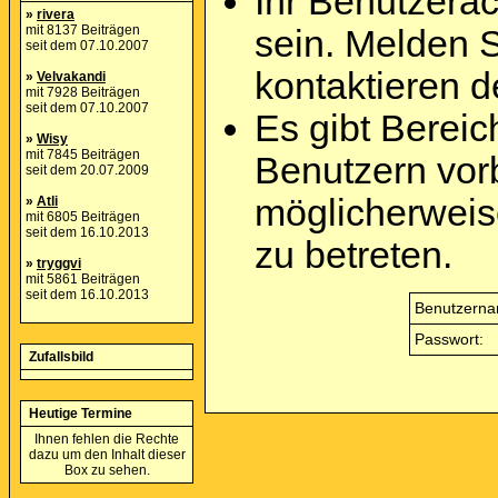
Ihr Benutzera
»
rivera
mit 8137 Beiträgen
sein. Melden 
seit dem 07.10.2007
kontaktieren d
»
Velvakandi
mit 7928 Beiträgen
seit dem 07.10.2007
Es gibt Berei
»
Wisy
mit 7845 Beiträgen
Benutzern vor
seit dem 20.07.2009
möglicherweis
»
Atli
mit 6805 Beiträgen
seit dem 16.10.2013
zu betreten.
»
tryggvi
mit 5861 Beiträgen
seit dem 16.10.2013
Benutzerna
Passwort:
Zufallsbild
Heutige Termine
Ihnen fehlen die Rechte
dazu um den Inhalt dieser
Box zu sehen.