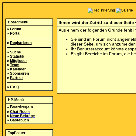
Boardmenü
Ihnen wird der Zutritt zu dieser Seite
»
Forum
Aus einem der folgenden Gründe fehlt Ih
»
Portal
Sie sind im Forum nicht angemeld
»
Registrieren
dieser Seite, um sich anzumelde
Ihr Benutzeraccount könnte gespe
»
Suche
Es gibt Bereiche im Forum, die b
»
Statistik
»
Mitglieder
»
Team
»
Kalender
»
Sponsoren
»
Partner
»
F.A.Q
HP-Menü
»
Boardregeln
»
Chat-Room
»
Neue Beiträge
»
Gästebuch
TopPoster