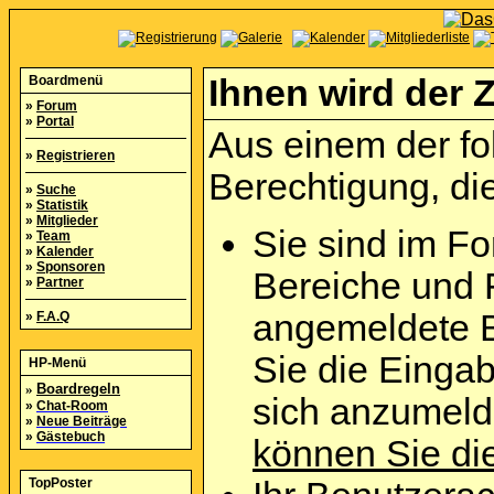
Boardmenü
Ihnen wird der Z
»
Forum
»
Portal
Aus einem der fo
»
Registrieren
Berechtigung, die
»
Suche
»
Statistik
»
Mitglieder
Sie sind im Fo
»
Team
»
Kalender
»
Sponsoren
Bereiche und 
»
Partner
angemeldete B
»
F.A.Q
Sie die Eingab
HP-Menü
»
Boardregeln
sich anzumel
»
Chat-Room
»
Neue Beiträge
»
Gästebuch
können Sie die
TopPoster