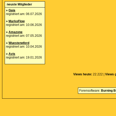
neuste Mitglieder
»
Gaja
registriert am: 06.07.2026
»
MarkoFlow
registriert am: 10.06.2026
»
Amazone
registriert am: 07.05.2026
»
Wuestenpferd
registriert am: 10.04.2026
»
Avis
registriert am: 19.01.2026
Views heute:
22.222 |
Views 
Forensoftware:
Burning B