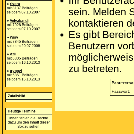
Ihr Benutzera
»
rivera
mit 8137 Beiträgen
sein. Melden 
seit dem 07.10.2007
kontaktieren d
»
Velvakandi
mit 7928 Beiträgen
seit dem 07.10.2007
Es gibt Berei
»
Wisy
mit 7845 Beiträgen
Benutzern vor
seit dem 20.07.2009
möglicherweis
»
Atli
mit 6805 Beiträgen
seit dem 16.10.2013
zu betreten.
»
tryggvi
mit 5861 Beiträgen
seit dem 16.10.2013
Benutzerna
Passwort:
Zufallsbild
Heutige Termine
Ihnen fehlen die Rechte
dazu um den Inhalt dieser
Box zu sehen.