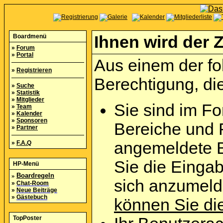
Boardmenü
Ihnen wird der Z
»
Forum
»
Portal
Aus einem der fo
»
Registrieren
Berechtigung, die
»
Suche
»
Statistik
»
Mitglieder
Sie sind im Fo
»
Team
»
Kalender
»
Sponsoren
Bereiche und 
»
Partner
angemeldete B
»
F.A.Q
Sie die Eingab
HP-Menü
»
Boardregeln
sich anzumel
»
Chat-Room
»
Neue Beiträge
»
Gästebuch
können Sie die
TopPoster