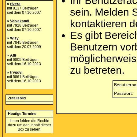
Ihr Benutzera
»
rivera
mit 8137 Beiträgen
sein. Melden 
seit dem 07.10.2007
kontaktieren d
»
Velvakandi
mit 7928 Beiträgen
seit dem 07.10.2007
Es gibt Berei
»
Wisy
mit 7845 Beiträgen
Benutzern vor
seit dem 20.07.2009
möglicherweis
»
Atli
mit 6805 Beiträgen
seit dem 16.10.2013
zu betreten.
»
tryggvi
mit 5861 Beiträgen
seit dem 16.10.2013
Benutzerna
Passwort:
Zufallsbild
Heutige Termine
Ihnen fehlen die Rechte
dazu um den Inhalt dieser
Box zu sehen.