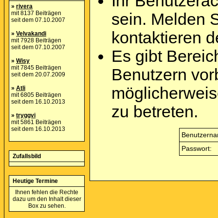
Ihr Benutzera
»
rivera
mit 8137 Beiträgen
sein. Melden 
seit dem 07.10.2007
kontaktieren d
»
Velvakandi
mit 7928 Beiträgen
seit dem 07.10.2007
Es gibt Berei
»
Wisy
mit 7845 Beiträgen
Benutzern vor
seit dem 20.07.2009
möglicherweis
»
Atli
mit 6805 Beiträgen
seit dem 16.10.2013
zu betreten.
»
tryggvi
mit 5861 Beiträgen
seit dem 16.10.2013
Benutzerna
Passwort:
Zufallsbild
Heutige Termine
Ihnen fehlen die Rechte
dazu um den Inhalt dieser
Box zu sehen.