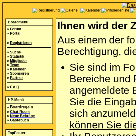
Boardmenü
Ihnen wird der Z
»
Forum
»
Portal
Aus einem der fo
»
Registrieren
Berechtigung, die
»
Suche
»
Statistik
»
Mitglieder
Sie sind im Fo
»
Team
»
Kalender
»
Sponsoren
Bereiche und 
»
Partner
angemeldete B
»
F.A.Q
Sie die Eingab
HP-Menü
»
Boardregeln
sich anzumel
»
Chat-Room
»
Neue Beiträge
»
Gästebuch
können Sie die
TopPoster