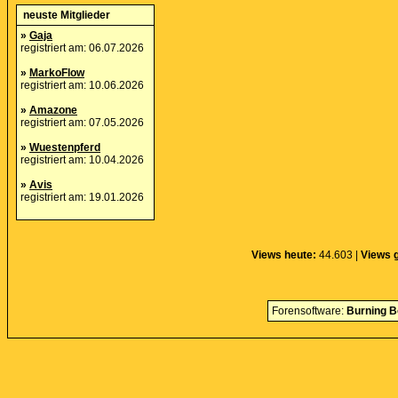
neuste Mitglieder
»
Gaja
registriert am: 06.07.2026
»
MarkoFlow
registriert am: 10.06.2026
»
Amazone
registriert am: 07.05.2026
»
Wuestenpferd
registriert am: 10.04.2026
»
Avis
registriert am: 19.01.2026
Views heute:
44.603 |
Views 
Forensoftware:
Burning B