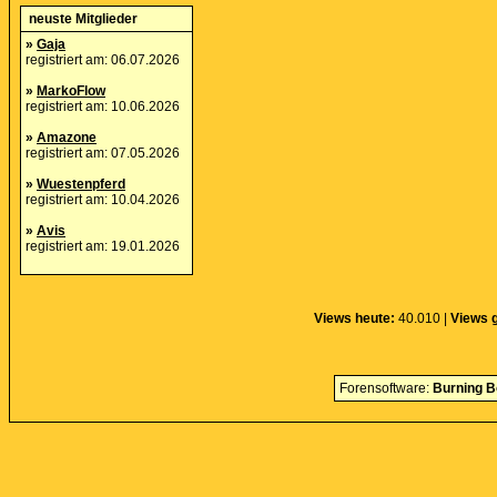
neuste Mitglieder
»
Gaja
registriert am: 06.07.2026
»
MarkoFlow
registriert am: 10.06.2026
»
Amazone
registriert am: 07.05.2026
»
Wuestenpferd
registriert am: 10.04.2026
»
Avis
registriert am: 19.01.2026
Views heute:
40.010 |
Views 
Forensoftware:
Burning B