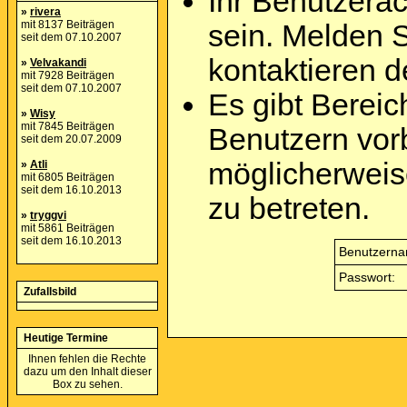
Ihr Benutzera
»
rivera
mit 8137 Beiträgen
sein. Melden 
seit dem 07.10.2007
kontaktieren d
»
Velvakandi
mit 7928 Beiträgen
seit dem 07.10.2007
Es gibt Berei
»
Wisy
mit 7845 Beiträgen
Benutzern vor
seit dem 20.07.2009
möglicherweis
»
Atli
mit 6805 Beiträgen
seit dem 16.10.2013
zu betreten.
»
tryggvi
mit 5861 Beiträgen
seit dem 16.10.2013
Benutzerna
Passwort:
Zufallsbild
Heutige Termine
Ihnen fehlen die Rechte
dazu um den Inhalt dieser
Box zu sehen.