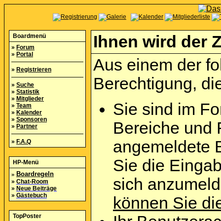
Boardmenü
Ihnen wird der Z
»
Forum
»
Portal
Aus einem der fo
»
Registrieren
Berechtigung, die
»
Suche
»
Statistik
»
Mitglieder
Sie sind im Fo
»
Team
»
Kalender
»
Sponsoren
Bereiche und 
»
Partner
angemeldete B
»
F.A.Q
Sie die Eingab
HP-Menü
»
Boardregeln
sich anzumel
»
Chat-Room
»
Neue Beiträge
»
Gästebuch
können Sie die
TopPoster