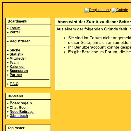
Boardmenü
Ihnen wird der Zutritt zu dieser Seite
»
Forum
Aus einem der folgenden Gründe fehlt Ih
»
Portal
Sie sind im Forum nicht angemeld
»
Registrieren
dieser Seite, um sich anzumelde
Ihr Benutzeraccount könnte gespe
»
Suche
Es gibt Bereiche im Forum, die b
»
Statistik
»
Mitglieder
»
Team
»
Kalender
»
Sponsoren
»
Partner
»
F.A.Q
HP-Menü
»
Boardregeln
»
Chat-Room
»
Neue Beiträge
»
Gästebuch
TopPoster