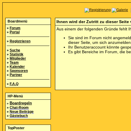
Boardmenü
Ihnen wird der Zutritt zu dieser Seite
»
Forum
Aus einem der folgenden Gründe fehlt Ih
»
Portal
Sie sind im Forum nicht angemeld
»
Registrieren
dieser Seite, um sich anzumelde
Ihr Benutzeraccount könnte gespe
»
Suche
Es gibt Bereiche im Forum, die b
»
Statistik
»
Mitglieder
»
Team
»
Kalender
»
Sponsoren
»
Partner
»
F.A.Q
HP-Menü
»
Boardregeln
»
Chat-Room
»
Neue Beiträge
»
Gästebuch
TopPoster