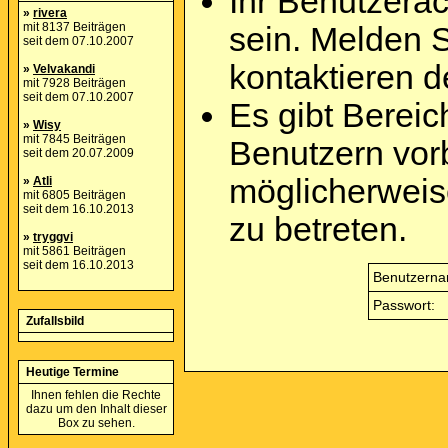
Ihr Benutzera
»
rivera
mit 8137 Beiträgen
sein. Melden 
seit dem 07.10.2007
kontaktieren d
»
Velvakandi
mit 7928 Beiträgen
seit dem 07.10.2007
Es gibt Berei
»
Wisy
mit 7845 Beiträgen
Benutzern vor
seit dem 20.07.2009
möglicherweis
»
Atli
mit 6805 Beiträgen
seit dem 16.10.2013
zu betreten.
»
tryggvi
mit 5861 Beiträgen
seit dem 16.10.2013
Benutzerna
Passwort:
Zufallsbild
Heutige Termine
Ihnen fehlen die Rechte
dazu um den Inhalt dieser
Box zu sehen.