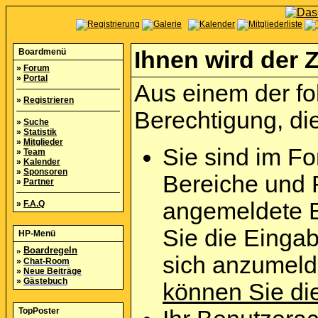
Boardmenü
Ihnen wird der Z
»
Forum
»
Portal
Aus einem der fo
»
Registrieren
Berechtigung, die
»
Suche
»
Statistik
»
Mitglieder
Sie sind im Fo
»
Team
»
Kalender
»
Sponsoren
Bereiche und 
»
Partner
angemeldete B
»
F.A.Q
Sie die Eingab
HP-Menü
»
Boardregeln
sich anzumel
»
Chat-Room
»
Neue Beiträge
»
Gästebuch
können Sie die
TopPoster