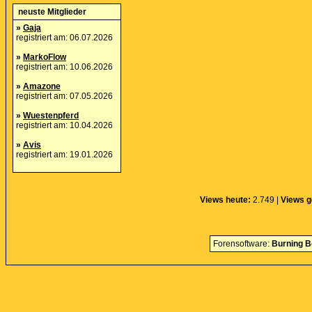
neuste Mitglieder
»
Gaja
registriert am: 06.07.2026
»
MarkoFlow
registriert am: 10.06.2026
»
Amazone
registriert am: 07.05.2026
»
Wuestenpferd
registriert am: 10.04.2026
»
Avis
registriert am: 19.01.2026
Views heute:
2.749 |
Views g
Forensoftware:
Burning B