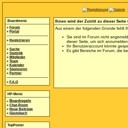
Boardmenü
Ihnen wird der Zutritt zu dieser Seite
»
Forum
Aus einem der folgenden Gründe fehlt Ih
»
Portal
Sie sind im Forum nicht angemeld
»
Registrieren
dieser Seite, um sich anzumelde
Ihr Benutzeraccount könnte gespe
»
Suche
Es gibt Bereiche im Forum, die b
»
Statistik
»
Mitglieder
»
Team
»
Kalender
»
Sponsoren
»
Partner
»
F.A.Q
HP-Menü
»
Boardregeln
»
Chat-Room
»
Neue Beiträge
»
Gästebuch
TopPoster