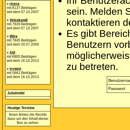
Ihr Benutzera
»
rivera
mit 8137 Beiträgen
sein. Melden 
seit dem 07.10.2007
kontaktieren d
»
Velvakandi
mit 7928 Beiträgen
seit dem 07.10.2007
Es gibt Berei
»
Wisy
mit 7845 Beiträgen
Benutzern vor
seit dem 20.07.2009
möglicherweis
»
Atli
mit 6805 Beiträgen
seit dem 16.10.2013
zu betreten.
»
tryggvi
mit 5861 Beiträgen
seit dem 16.10.2013
Benutzerna
Passwort:
Zufallsbild
Heutige Termine
Ihnen fehlen die Rechte
dazu um den Inhalt dieser
Box zu sehen.