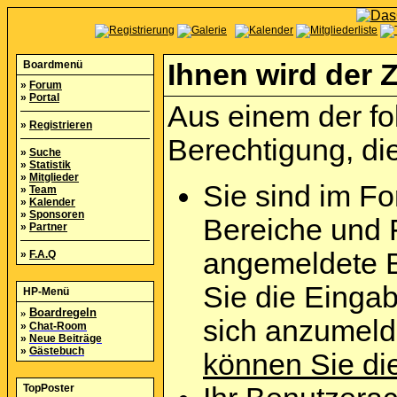
Boardmenü
Ihnen wird der Z
»
Forum
»
Portal
Aus einem der fo
»
Registrieren
Berechtigung, die
»
Suche
»
Statistik
»
Mitglieder
Sie sind im Fo
»
Team
»
Kalender
»
Sponsoren
Bereiche und 
»
Partner
angemeldete B
»
F.A.Q
Sie die Eingab
HP-Menü
»
Boardregeln
sich anzumel
»
Chat-Room
»
Neue Beiträge
»
Gästebuch
können Sie die
TopPoster