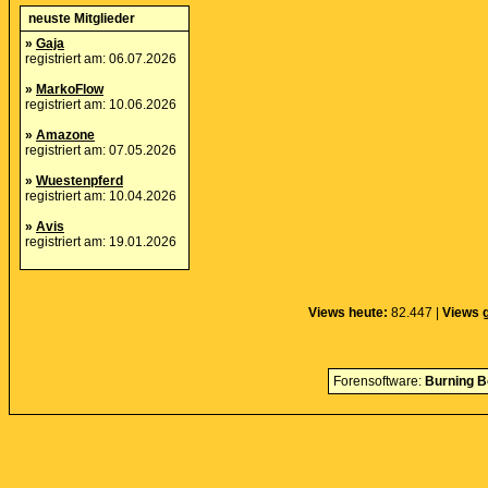
neuste Mitglieder
»
Gaja
registriert am: 06.07.2026
»
MarkoFlow
registriert am: 10.06.2026
»
Amazone
registriert am: 07.05.2026
»
Wuestenpferd
registriert am: 10.04.2026
»
Avis
registriert am: 19.01.2026
Views heute:
82.447 |
Views 
Forensoftware:
Burning B