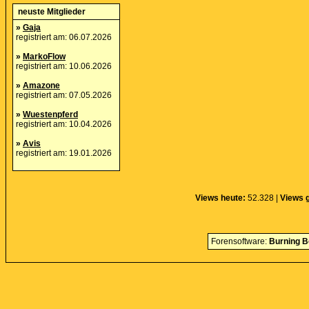
neuste Mitglieder
»
Gaja
registriert am: 06.07.2026
»
MarkoFlow
registriert am: 10.06.2026
»
Amazone
registriert am: 07.05.2026
»
Wuestenpferd
registriert am: 10.04.2026
»
Avis
registriert am: 19.01.2026
Views heute:
52.328 |
Views 
Forensoftware:
Burning B