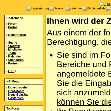
Boardmenü
Ihnen wird der Z
»
Forum
»
Portal
Aus einem der fo
»
Registrieren
Berechtigung, die
»
Suche
»
Statistik
»
Mitglieder
Sie sind im Fo
»
Team
»
Kalender
»
Sponsoren
Bereiche und 
»
Partner
angemeldete B
»
F.A.Q
Sie die Eingab
HP-Menü
»
Boardregeln
sich anzumel
»
Chat-Room
»
Neue Beiträge
»
Gästebuch
können Sie die
TopPoster