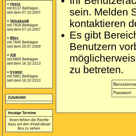
Ihr Benutzera
»
rivera
mit 8137 Beiträgen
sein. Melden 
seit dem 07.10.2007
kontaktieren d
»
Velvakandi
mit 7928 Beiträgen
seit dem 07.10.2007
Es gibt Berei
»
Wisy
mit 7845 Beiträgen
Benutzern vor
seit dem 20.07.2009
möglicherweis
»
Atli
mit 6805 Beiträgen
seit dem 16.10.2013
zu betreten.
»
tryggvi
mit 5861 Beiträgen
seit dem 16.10.2013
Benutzerna
Passwort:
Zufallsbild
Heutige Termine
Ihnen fehlen die Rechte
dazu um den Inhalt dieser
Box zu sehen.