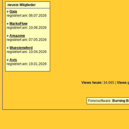
neuste Mitglieder
»
Gaja
registriert am: 06.07.2026
»
MarkoFlow
registriert am: 10.06.2026
»
Amazone
registriert am: 07.05.2026
»
Wuestenpferd
registriert am: 10.04.2026
»
Avis
registriert am: 19.01.2026
Views heute:
34.665 |
Views 
Forensoftware:
Burning B