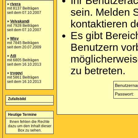
Ihr Benutzera
»
rivera
mit 8137 Beiträgen
sein. Melden 
seit dem 07.10.2007
kontaktieren d
»
Velvakandi
mit 7928 Beiträgen
seit dem 07.10.2007
Es gibt Berei
»
Wisy
mit 7845 Beiträgen
Benutzern vor
seit dem 20.07.2009
möglicherweis
»
Atli
mit 6805 Beiträgen
seit dem 16.10.2013
zu betreten.
»
tryggvi
mit 5861 Beiträgen
seit dem 16.10.2013
Benutzerna
Passwort:
Zufallsbild
Heutige Termine
Ihnen fehlen die Rechte
dazu um den Inhalt dieser
Box zu sehen.