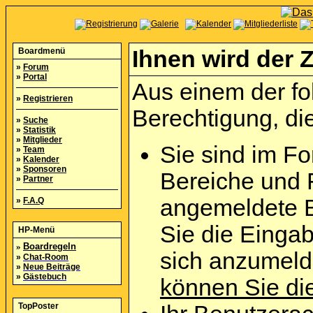
Boardmenü
Ihnen wird der Z
»
Forum
»
Portal
Aus einem der fo
»
Registrieren
Berechtigung, die
»
Suche
»
Statistik
»
Mitglieder
Sie sind im Fo
»
Team
»
Kalender
»
Sponsoren
Bereiche und 
»
Partner
angemeldete B
»
F.A.Q
Sie die Eingab
HP-Menü
»
Boardregeln
sich anzumel
»
Chat-Room
»
Neue Beiträge
»
Gästebuch
können Sie die
TopPoster