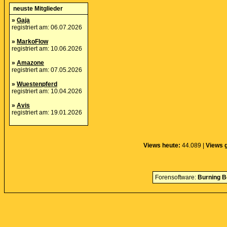
neuste Mitglieder
»
Gaja
registriert am: 06.07.2026
»
MarkoFlow
registriert am: 10.06.2026
»
Amazone
registriert am: 07.05.2026
»
Wuestenpferd
registriert am: 10.04.2026
»
Avis
registriert am: 19.01.2026
Views heute:
44.089 |
Views 
Forensoftware:
Burning B