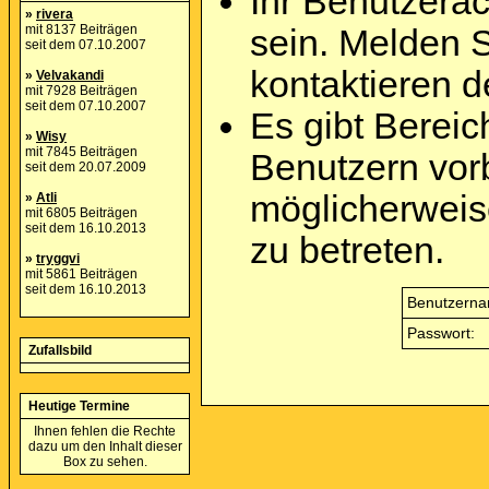
Ihr Benutzera
»
rivera
mit 8137 Beiträgen
sein. Melden 
seit dem 07.10.2007
kontaktieren d
»
Velvakandi
mit 7928 Beiträgen
seit dem 07.10.2007
Es gibt Berei
»
Wisy
mit 7845 Beiträgen
Benutzern vor
seit dem 20.07.2009
möglicherweis
»
Atli
mit 6805 Beiträgen
seit dem 16.10.2013
zu betreten.
»
tryggvi
mit 5861 Beiträgen
seit dem 16.10.2013
Benutzerna
Passwort:
Zufallsbild
Heutige Termine
Ihnen fehlen die Rechte
dazu um den Inhalt dieser
Box zu sehen.