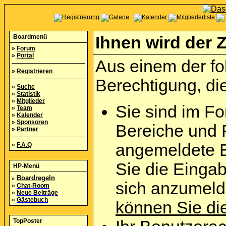
Boardmenü
Ihnen wird der Z
»
Forum
»
Portal
Aus einem der fo
»
Registrieren
Berechtigung, die
»
Suche
»
Statistik
»
Mitglieder
Sie sind im Fo
»
Team
»
Kalender
»
Sponsoren
Bereiche und 
»
Partner
angemeldete B
»
F.A.Q
Sie die Eingab
HP-Menü
»
Boardregeln
sich anzumel
»
Chat-Room
»
Neue Beiträge
»
Gästebuch
können Sie die
TopPoster