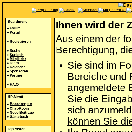
Boardmenü
Ihnen wird der Z
»
Forum
»
Portal
Aus einem der fo
»
Registrieren
Berechtigung, die
»
Suche
»
Statistik
»
Mitglieder
Sie sind im Fo
»
Team
»
Kalender
»
Sponsoren
Bereiche und 
»
Partner
angemeldete B
»
F.A.Q
Sie die Eingab
HP-Menü
»
Boardregeln
sich anzumel
»
Chat-Room
»
Neue Beiträge
»
Gästebuch
können Sie die
TopPoster