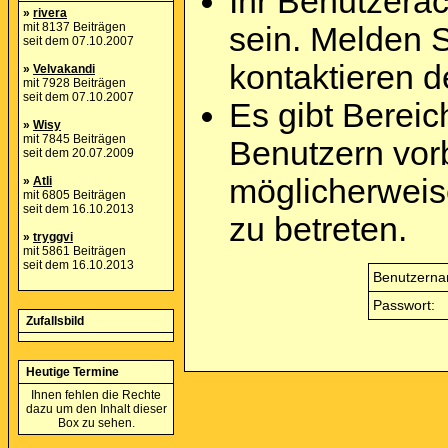
Ihr Benutzera
»
rivera
mit 8137 Beiträgen
sein. Melden 
seit dem 07.10.2007
kontaktieren d
»
Velvakandi
mit 7928 Beiträgen
seit dem 07.10.2007
Es gibt Berei
»
Wisy
mit 7845 Beiträgen
Benutzern vor
seit dem 20.07.2009
möglicherweis
»
Atli
mit 6805 Beiträgen
seit dem 16.10.2013
zu betreten.
»
tryggvi
mit 5861 Beiträgen
seit dem 16.10.2013
Benutzerna
Passwort:
Zufallsbild
Heutige Termine
Ihnen fehlen die Rechte
dazu um den Inhalt dieser
Box zu sehen.