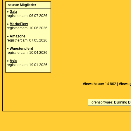
neuste Mitglieder
»
Gaja
registriert am: 06.07.2026
»
MarkoFlow
registriert am: 10.06.2026
»
Amazone
registriert am: 07.05.2026
»
Wuestenpferd
registriert am: 10.04.2026
»
Avis
registriert am: 19.01.2026
Views heute:
14.862 |
Views 
Forensoftware:
Burning B