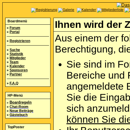
Boardmenü
Ihnen wird der Z
»
Forum
»
Portal
Aus einem der fo
»
Registrieren
Berechtigung, die
»
Suche
»
Statistik
»
Mitglieder
Sie sind im Fo
»
Team
»
Kalender
»
Sponsoren
Bereiche und 
»
Partner
angemeldete B
»
F.A.Q
Sie die Eingab
HP-Menü
»
Boardregeln
sich anzumel
»
Chat-Room
»
Neue Beiträge
»
Gästebuch
können Sie die
TopPoster