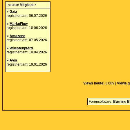
neuste Mitglieder
»
Gaja
registriert am: 06.07.2026
»
MarkoFlow
registriert am: 10.06.2026
»
Amazone
registriert am: 07.05.2026
»
Wuestenpferd
registriert am: 10.04.2026
»
Avis
registriert am: 19.01.2026
Views heute:
3.089 |
Views g
Forensoftware:
Burning B