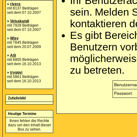
Ihr Benutzera
»
rivera
mit 8137 Beiträgen
sein. Melden 
seit dem 07.10.2007
kontaktieren d
»
Velvakandi
mit 7928 Beiträgen
seit dem 07.10.2007
Es gibt Berei
»
Wisy
mit 7845 Beiträgen
Benutzern vor
seit dem 20.07.2009
möglicherweis
»
Atli
mit 6805 Beiträgen
seit dem 16.10.2013
zu betreten.
»
tryggvi
mit 5861 Beiträgen
seit dem 16.10.2013
Benutzerna
Passwort:
Zufallsbild
Heutige Termine
Ihnen fehlen die Rechte
dazu um den Inhalt dieser
Box zu sehen.