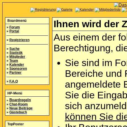
Boardmenü
Ihnen wird der Z
»
Forum
»
Portal
Aus einem der fo
»
Registrieren
Berechtigung, die
»
Suche
»
Statistik
»
Mitglieder
Sie sind im Fo
»
Team
»
Kalender
»
Sponsoren
Bereiche und 
»
Partner
angemeldete B
»
F.A.Q
Sie die Eingab
HP-Menü
»
Boardregeln
sich anzumel
»
Chat-Room
»
Neue Beiträge
»
Gästebuch
können Sie die
TopPoster