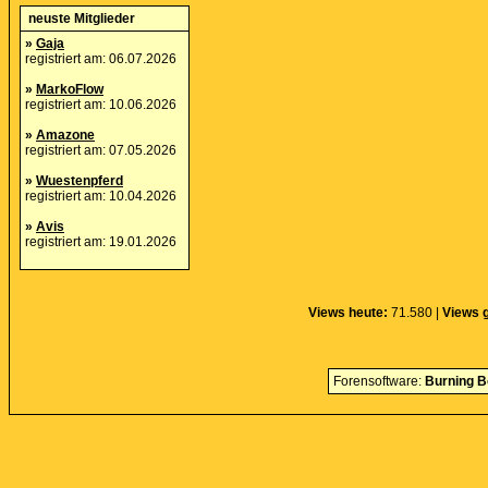
neuste Mitglieder
»
Gaja
registriert am: 06.07.2026
»
MarkoFlow
registriert am: 10.06.2026
»
Amazone
registriert am: 07.05.2026
»
Wuestenpferd
registriert am: 10.04.2026
»
Avis
registriert am: 19.01.2026
Views heute:
71.580 |
Views 
Forensoftware:
Burning B