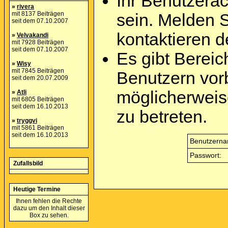
Ihr Benutzera
»
rivera
mit 8137 Beiträgen
sein. Melden 
seit dem 07.10.2007
kontaktieren d
»
Velvakandi
mit 7928 Beiträgen
seit dem 07.10.2007
Es gibt Berei
»
Wisy
mit 7845 Beiträgen
Benutzern vor
seit dem 20.07.2009
möglicherweis
»
Atli
mit 6805 Beiträgen
seit dem 16.10.2013
zu betreten.
»
tryggvi
mit 5861 Beiträgen
seit dem 16.10.2013
Benutzerna
Passwort:
Zufallsbild
Heutige Termine
Ihnen fehlen die Rechte
dazu um den Inhalt dieser
Box zu sehen.