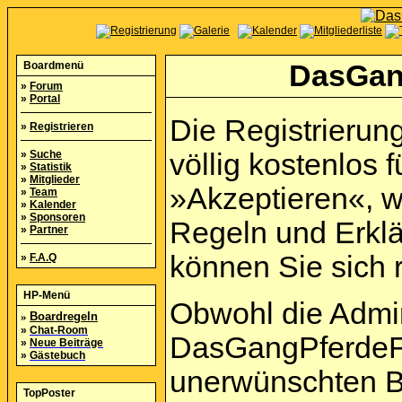
Boardmenü
DasGan
»
Forum
»
Portal
Die Registrierun
»
Registrieren
»
Suche
völlig kostenlos f
»
Statistik
»
Mitglieder
»Akzeptieren«, w
»
Team
»
Kalender
»
Sponsoren
Regeln und Erkl
»
Partner
können Sie sich r
»
F.A.Q
HP-Menü
Obwohl die Admi
»
Boardregeln
»
Chat-Room
DasGangPferdeFo
»
Neue Beiträge
»
Gästebuch
unerwünschten B
TopPoster