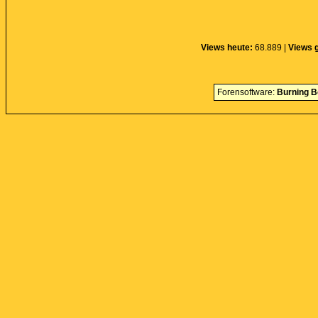
Views heute:
68.889 |
Views 
Forensoftware:
Burning B