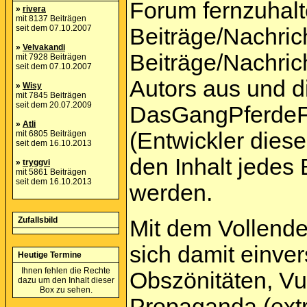
Forum fernzuhalte
»
rivera
mit 8137 Beiträgen
seit dem 07.10.2007
Beiträge/Nachric
»
Velvakandi
Beiträge/Nachric
mit 7928 Beiträgen
seit dem 07.10.2007
Autors aus und d
»
Wisy
mit 7845 Beiträgen
seit dem 20.07.2009
DasGangPferdeF
»
Atli
(Entwickler dies
mit 6805 Beiträgen
seit dem 16.10.2013
den Inhalt jedes
»
tryggvi
mit 5861 Beiträgen
seit dem 16.10.2013
werden.
Zufallsbild
Mit dem Vollende
sich damit einver
Heutige Termine
Ihnen fehlen die Rechte
Obszönitäten, Vu
dazu um den Inhalt dieser
Box zu sehen.
Propaganda (extr