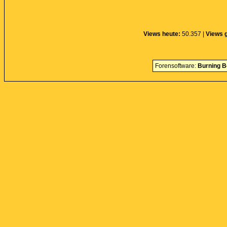
Views heute:
50.357 |
Views 
Forensoftware:
Burning B