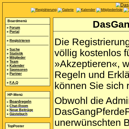
Boardmenü
DasGan
»
Forum
»
Portal
Die Registrierun
»
Registrieren
»
Suche
völlig kostenlos f
»
Statistik
»
Mitglieder
»Akzeptieren«, w
»
Team
»
Kalender
»
Sponsoren
Regeln und Erkl
»
Partner
können Sie sich r
»
F.A.Q
HP-Menü
Obwohl die Admi
»
Boardregeln
»
Chat-Room
DasGangPferdeFo
»
Neue Beiträge
»
Gästebuch
unerwünschten B
TopPoster