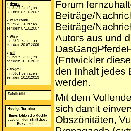
Forum fernzuhalte
»
rivera
mit 8137 Beiträgen
seit dem 07.10.2007
Beiträge/Nachric
»
Velvakandi
Beiträge/Nachric
mit 7928 Beiträgen
seit dem 07.10.2007
Autors aus und d
»
Wisy
mit 7845 Beiträgen
seit dem 20.07.2009
DasGangPferdeF
»
Atli
(Entwickler dies
mit 6805 Beiträgen
seit dem 16.10.2013
den Inhalt jedes
»
tryggvi
mit 5861 Beiträgen
seit dem 16.10.2013
werden.
Zufallsbild
Mit dem Vollende
sich damit einver
Heutige Termine
Ihnen fehlen die Rechte
Obszönitäten, Vu
dazu um den Inhalt dieser
Box zu sehen.
Propaganda (extr