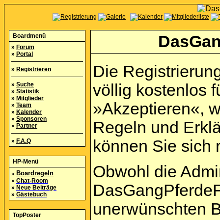
Boardmenü
DasGan
»
Forum
»
Portal
Die Registrierun
»
Registrieren
»
Suche
völlig kostenlos f
»
Statistik
»
Mitglieder
»Akzeptieren«, w
»
Team
»
Kalender
»
Sponsoren
Regeln und Erkl
»
Partner
können Sie sich r
»
F.A.Q
HP-Menü
Obwohl die Admi
»
Boardregeln
»
Chat-Room
DasGangPferdeFo
»
Neue Beiträge
»
Gästebuch
unerwünschten B
TopPoster