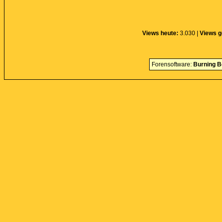
Views heute:
3.030 |
Views g
Forensoftware:
Burning B