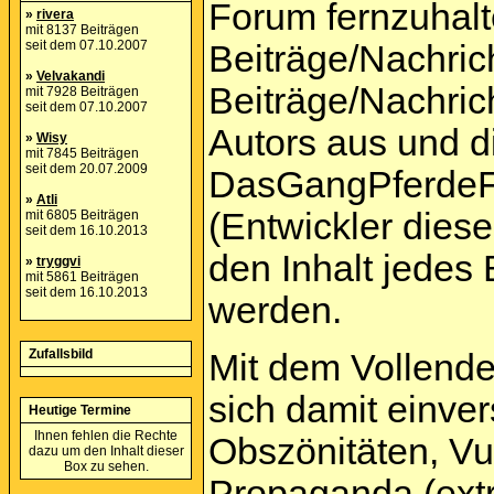
Forum fernzuhalte
»
rivera
mit 8137 Beiträgen
seit dem 07.10.2007
Beiträge/Nachric
»
Velvakandi
Beiträge/Nachric
mit 7928 Beiträgen
seit dem 07.10.2007
Autors aus und d
»
Wisy
mit 7845 Beiträgen
seit dem 20.07.2009
DasGangPferdeF
»
Atli
(Entwickler dies
mit 6805 Beiträgen
seit dem 16.10.2013
den Inhalt jedes
»
tryggvi
mit 5861 Beiträgen
seit dem 16.10.2013
werden.
Zufallsbild
Mit dem Vollende
sich damit einver
Heutige Termine
Ihnen fehlen die Rechte
Obszönitäten, Vu
dazu um den Inhalt dieser
Box zu sehen.
Propaganda (extr