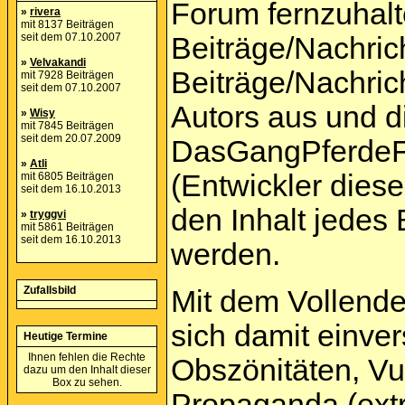
Forum fernzuhalte
»
rivera
mit 8137 Beiträgen
seit dem 07.10.2007
Beiträge/Nachric
»
Velvakandi
Beiträge/Nachric
mit 7928 Beiträgen
seit dem 07.10.2007
Autors aus und d
»
Wisy
mit 7845 Beiträgen
seit dem 20.07.2009
DasGangPferdeF
»
Atli
(Entwickler dies
mit 6805 Beiträgen
seit dem 16.10.2013
den Inhalt jedes
»
tryggvi
mit 5861 Beiträgen
seit dem 16.10.2013
werden.
Zufallsbild
Mit dem Vollende
sich damit einver
Heutige Termine
Ihnen fehlen die Rechte
Obszönitäten, Vu
dazu um den Inhalt dieser
Box zu sehen.
Propaganda (extr