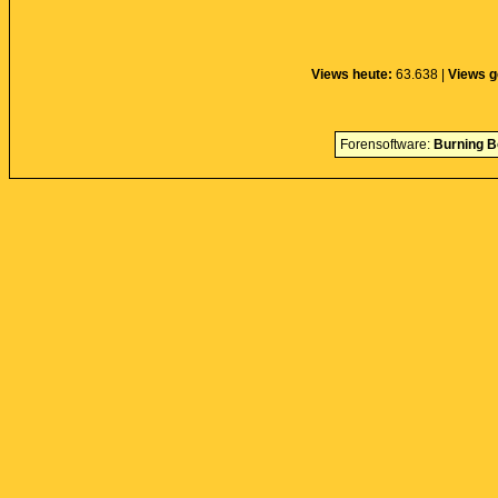
Views heute:
63.638 |
Views g
Forensoftware:
Burning B