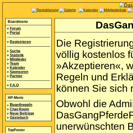
Boardmenü
DasGan
»
Forum
»
Portal
Die Registrierun
»
Registrieren
»
Suche
völlig kostenlos f
»
Statistik
»
Mitglieder
»Akzeptieren«, w
»
Team
»
Kalender
»
Sponsoren
Regeln und Erkl
»
Partner
können Sie sich r
»
F.A.Q
HP-Menü
Obwohl die Admi
»
Boardregeln
»
Chat-Room
DasGangPferdeFo
»
Neue Beiträge
»
Gästebuch
unerwünschten B
TopPoster