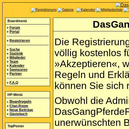
Boardmenü
DasGan
»
Forum
»
Portal
Die Registrierun
»
Registrieren
»
Suche
völlig kostenlos f
»
Statistik
»
Mitglieder
»Akzeptieren«, w
»
Team
»
Kalender
»
Sponsoren
Regeln und Erkl
»
Partner
können Sie sich r
»
F.A.Q
HP-Menü
Obwohl die Admi
»
Boardregeln
»
Chat-Room
DasGangPferdeFo
»
Neue Beiträge
»
Gästebuch
unerwünschten B
TopPoster