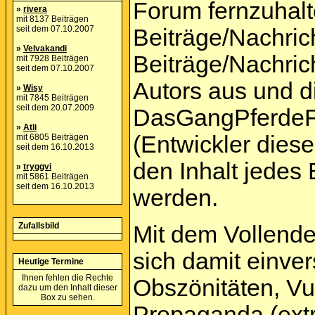
Forum fernzuhalte
»
rivera
mit 8137 Beiträgen
seit dem 07.10.2007
Beiträge/Nachric
»
Velvakandi
Beiträge/Nachric
mit 7928 Beiträgen
seit dem 07.10.2007
Autors aus und d
»
Wisy
mit 7845 Beiträgen
seit dem 20.07.2009
DasGangPferdeF
»
Atli
(Entwickler dies
mit 6805 Beiträgen
seit dem 16.10.2013
den Inhalt jedes
»
tryggvi
mit 5861 Beiträgen
seit dem 16.10.2013
werden.
Zufallsbild
Mit dem Vollende
sich damit einver
Heutige Termine
Ihnen fehlen die Rechte
Obszönitäten, Vu
dazu um den Inhalt dieser
Box zu sehen.
Propaganda (extr