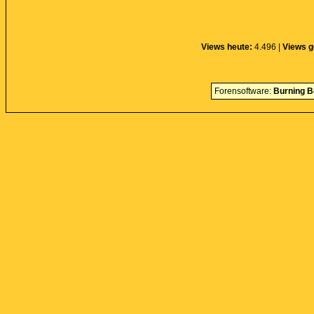
Views heute:
4.496 |
Views g
Forensoftware:
Burning B