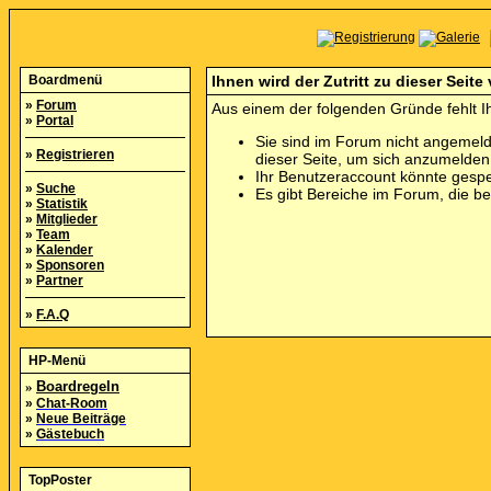
Boardmenü
Ihnen wird der Zutritt zu dieser Seite
»
Forum
Aus einem der folgenden Gründe fehlt Ih
»
Portal
Sie sind im Forum nicht angemeld
»
Registrieren
dieser Seite, um sich anzumelde
Ihr Benutzeraccount könnte gespe
»
Suche
Es gibt Bereiche im Forum, die b
»
Statistik
»
Mitglieder
»
Team
»
Kalender
»
Sponsoren
»
Partner
»
F.A.Q
HP-Menü
»
Boardregeln
»
Chat-Room
»
Neue Beiträge
»
Gästebuch
TopPoster