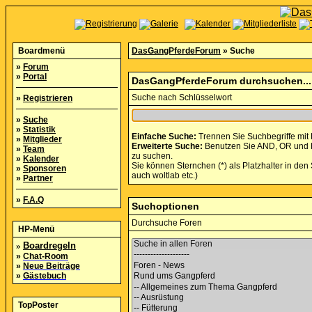
Boardmenü
DasGangPferdeForum
» Suche
»
Forum
»
Portal
DasGangPferdeForum durchsuchen...
Suche nach Schlüsselwort
»
Registrieren
»
Suche
»
Statistik
Einfache Suche:
Trennen Sie Suchbegriffe mit
»
Mitglieder
Erweiterte Suche:
Benutzen Sie AND, OR und NO
»
Team
zu suchen.
»
Kalender
Sie können Sternchen (*) als Platzhalter in den 
»
Sponsoren
auch woltlab etc.)
»
Partner
»
F.A.Q
Suchoptionen
Durchsuche Foren
HP-Menü
»
Boardregeln
»
Chat-Room
»
Neue Beiträge
»
Gästebuch
TopPoster