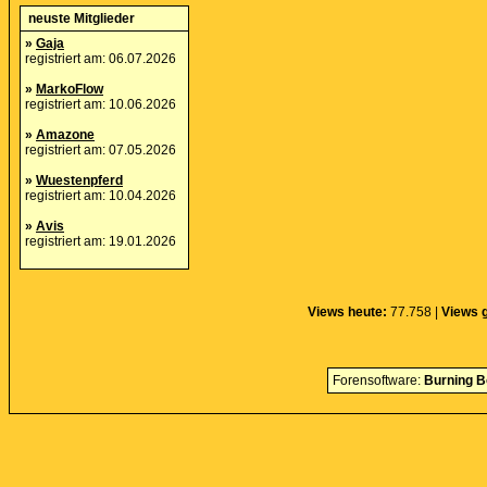
neuste Mitglieder
»
Gaja
registriert am: 06.07.2026
»
MarkoFlow
registriert am: 10.06.2026
»
Amazone
registriert am: 07.05.2026
»
Wuestenpferd
registriert am: 10.04.2026
»
Avis
registriert am: 19.01.2026
Views heute:
77.758 |
Views 
Forensoftware:
Burning B