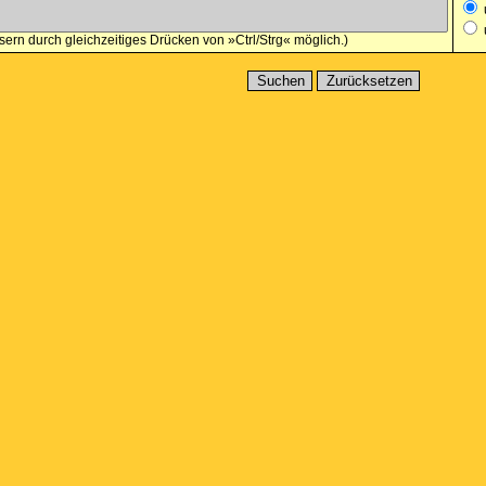
ern durch gleichzeitiges Drücken von »Ctrl/Strg« möglich.)