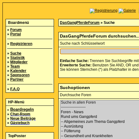
Boardmenü
DasGangPferdeForum
» Suche
»
Forum
»
Portal
DasGangPferdeForum durchsuchen..
Suche nach Schlüsselwort
»
Registrieren
»
Suche
»
Statistik
Einfache Suche:
Trennen Sie Suchbegriffe mit
»
Mitglieder
Erweiterte Suche:
Benutzen Sie AND, OR und NO
»
Team
Sie können Sternchen (*) als Platzhalter in den
»
Kalender
»
Sponsoren
»
Partner
Suchoptionen
»
F.A.Q
Durchsuche Foren
HP-Menü
»
Boardregeln
»
Chat-Room
»
Neue Beiträge
»
Gästebuch
TopPoster