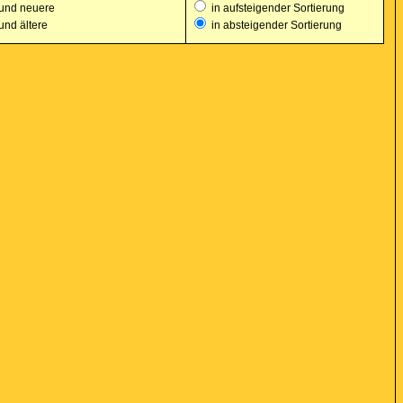
und neuere
in aufsteigender Sortierung
und ältere
in absteigender Sortierung