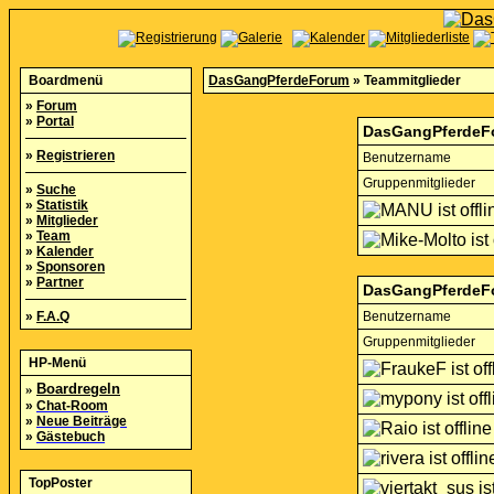
Boardmenü
DasGangPferdeForum
» Teammitglieder
»
Forum
»
Portal
DasGangPferdeFo
»
Registrieren
Benutzername
Gruppenmitglieder
»
Suche
»
Statistik
»
Mitglieder
»
Team
»
Kalender
»
Sponsoren
»
Partner
DasGangPferdeF
»
F.A.Q
Benutzername
Gruppenmitglieder
HP-Menü
»
Boardregeln
»
Chat-Room
»
Neue Beiträge
»
Gästebuch
TopPoster