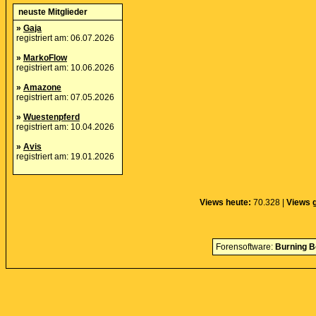
neuste Mitglieder
»
Gaja
registriert am: 06.07.2026
»
MarkoFlow
registriert am: 10.06.2026
»
Amazone
registriert am: 07.05.2026
»
Wuestenpferd
registriert am: 10.04.2026
»
Avis
registriert am: 19.01.2026
Views heute:
70.328 |
Views 
Forensoftware:
Burning B