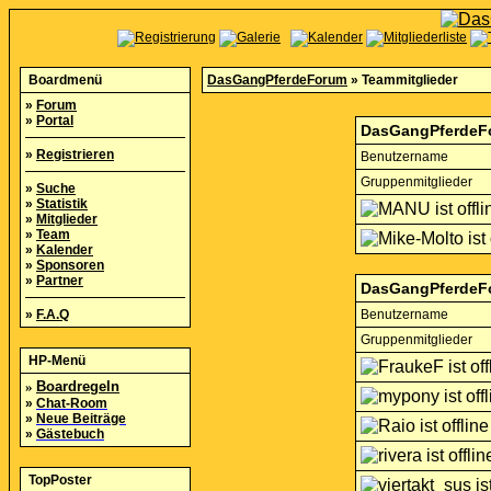
Boardmenü
DasGangPferdeForum
» Teammitglieder
»
Forum
»
Portal
DasGangPferdeFo
»
Registrieren
Benutzername
Gruppenmitglieder
»
Suche
»
Statistik
»
Mitglieder
»
Team
»
Kalender
»
Sponsoren
»
Partner
DasGangPferdeF
»
F.A.Q
Benutzername
Gruppenmitglieder
HP-Menü
»
Boardregeln
»
Chat-Room
»
Neue Beiträge
»
Gästebuch
TopPoster