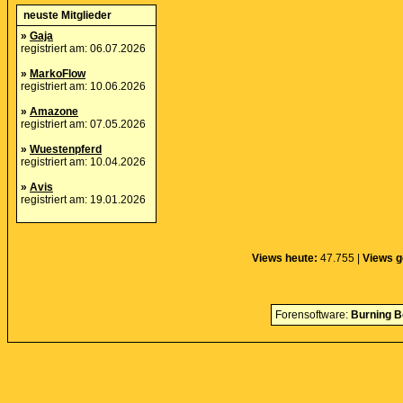
neuste Mitglieder
»
Gaja
registriert am: 06.07.2026
»
MarkoFlow
registriert am: 10.06.2026
»
Amazone
registriert am: 07.05.2026
»
Wuestenpferd
registriert am: 10.04.2026
»
Avis
registriert am: 19.01.2026
Views heute:
47.755 |
Views g
Forensoftware:
Burning B