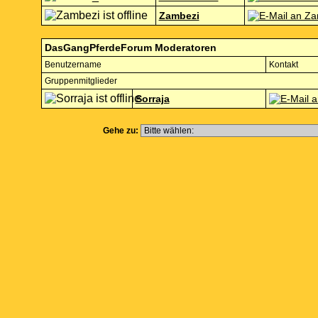
Zambezi
DasGangPferdeForum Moderatoren
Benutzername
Kontakt
Gruppenmitglieder
Sorraja
Gehe zu: