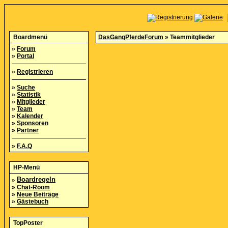
Boardmenü
DasGangPferdeForum
» Teammitglieder
»
Forum
»
Portal
»
Registrieren
»
Suche
»
Statistik
»
Mitglieder
»
Team
»
Kalender
»
Sponsoren
»
Partner
»
F.A.Q
HP-Menü
»
Boardregeln
»
Chat-Room
»
Neue Beiträge
»
Gästebuch
TopPoster