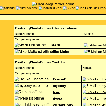
DasGangPferdeForum Administratoren
Benutzername
Kontakt
Gruppenmitglieder
MANU
Mike-Molto
DasGangPferdeForum Co-Admin
Benutzername
Kontakt
Gruppenmitglieder
FraukeF
mypony
Raio
rivera
viertakt_sus