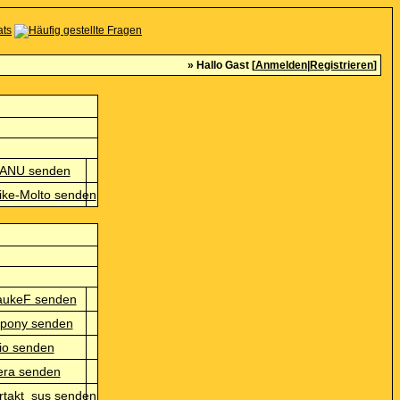
» Hallo Gast [
Anmelden
|
Registrieren
]