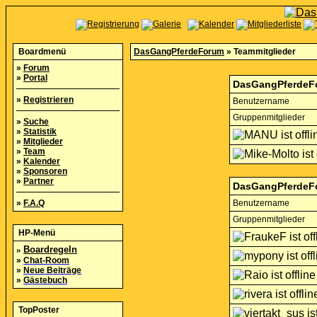
Boardmenü
DasGangPferdeForum
» Teammitglieder
»
Forum
»
Portal
DasGangPferdeFo
»
Registrieren
Benutzername
Gruppenmitglieder
»
Suche
»
Statistik
»
Mitglieder
»
Team
»
Kalender
»
Sponsoren
»
Partner
DasGangPferdeF
»
F.A.Q
Benutzername
Gruppenmitglieder
HP-Menü
»
Boardregeln
»
Chat-Room
»
Neue Beiträge
»
Gästebuch
TopPoster