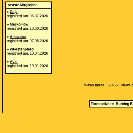
neuste Mitglieder
»
Gaja
registriert am: 06.07.2026
»
MarkoFlow
registriert am: 10.06.2026
»
Amazone
registriert am: 07.05.2026
»
Wuestenpferd
registriert am: 10.04.2026
»
Avis
registriert am: 19.01.2026
Views heute:
69.456 |
Views 
Forensoftware:
Burning B