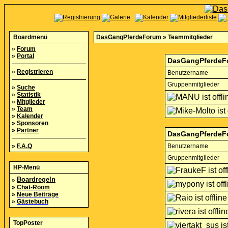
Boardmenü
DasGangPferdeForum
» Teammitglieder
»
Forum
»
Portal
DasGangPferdeFo
»
Registrieren
Benutzername
Gruppenmitglieder
»
Suche
»
Statistik
»
Mitglieder
»
Team
»
Kalender
»
Sponsoren
»
Partner
DasGangPferdeF
»
F.A.Q
Benutzername
Gruppenmitglieder
HP-Menü
»
Boardregeln
»
Chat-Room
»
Neue Beiträge
»
Gästebuch
TopPoster