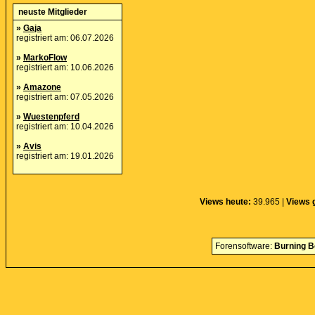
neuste Mitglieder
»
Gaja
registriert am: 06.07.2026
»
MarkoFlow
registriert am: 10.06.2026
»
Amazone
registriert am: 07.05.2026
»
Wuestenpferd
registriert am: 10.04.2026
»
Avis
registriert am: 19.01.2026
Views heute:
39.965 |
Views 
Forensoftware:
Burning B