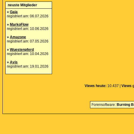
neuste Mitglieder
»
Gaja
registriert am: 06.07.2026
»
MarkoFlow
registriert am: 10.06.2026
»
Amazone
registriert am: 07.05.2026
»
Wuestenpferd
registriert am: 10.04.2026
»
Avis
registriert am: 19.01.2026
Views heute:
10.437 |
Views 
Forensoftware:
Burning B