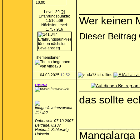
__________
Level: 39
[?]
Erfahrungspunkte:
Wer keinen M
1.516.569
Nächster Level:
1.757.916
Dieser Beitrag
Themenstarter
04.03.2025
12:52
rivera
das sollte ec
__________
Dabei seit: 07.10.2007
Beiträge: 8.137
Herkunft: Schleswig-
Mangalarga 
Holstein