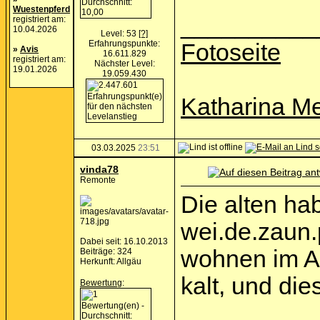
Wuestenpferd
__________
registriert am:
10.04.2026
Level: 53
[?]
Erfahrungspunkte:
Fotoseite
»
Avis
16.611.829
registriert am:
Nächster Level:
19.01.2026
19.059.430
Katharina Me
03.03.2025
23:51
vinda78
Remonte
Die alten ha
wei.de.zaun.p
Dabei seit: 16.10.2013
wohnen im Al
Beiträge: 324
Herkunft: Allgäu
kalt, und die
Bewertung
: