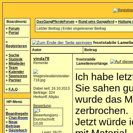
Boardmenü
DasGangPferdeForum
»
Rund ums Gangpferd
»
Haltung 
»
Forum
Letzter Beitrag
|
Erster ungelesener Beitrag
»
Portal
»
froststabile Lamel
Registrieren
Autor
Beitrag
»
Suche
vinda78
»
Statistik
froststabile
Remonte
»
Mitglieder
Lamellenvorhänge
»
Team
»
Kalender
Ich habe let
»
Sponsoren
»
Partner
Sie sahen gu
Dabei seit: 16.10.2013
»
F.A.Q
Beiträge: 324
wurde das Ma
Herkunft: Allgäu
HP-Menü
Bewertung
:
zerbrochen.
»
Boardregeln
»
Chat-Room
Jetzt würde 
»
Neue
Beiträge
»
Gästebuch
Level: 39
[?]