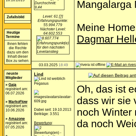
16.10.2013
Mangalarga 
Level: 61
[?]
Zufallsbild
Erfahrungspunkte:
Meine Home
55.994.779
Nächster Level:
Heutige
64.602.553
Dagmar Hell
Termine
Ihnen fehlen
die Rechte
dazu um den
Inhalt dieser
Box zu sehen.
03.03.2025
18:49
neuste
Lind
Mitglieder
Pegasus
»
Gaja
Oh, das ist e
registriert am:
06.07.2026
dass wir sie
»
MarkoFlow
registriert am:
noch Winter 
Dabei seit: 19.10.2013
10.06.2026
Beiträge: 3.551
»
Amazone
da noch Weic
registriert am:
Bewertung
:
07.05.2026
»