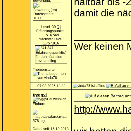
haltbar bis -
Bewertung
:
damit die nä
Level: 39
[?]
Erfahrungspunkte:
__________
1.516.569
Nächster Level:
Wer keinen M
1.757.916
Themenstarter
07.03.2025
13:33
tryggvi
Einhorn
http://www.h
Dabei seit: 16.10.2013