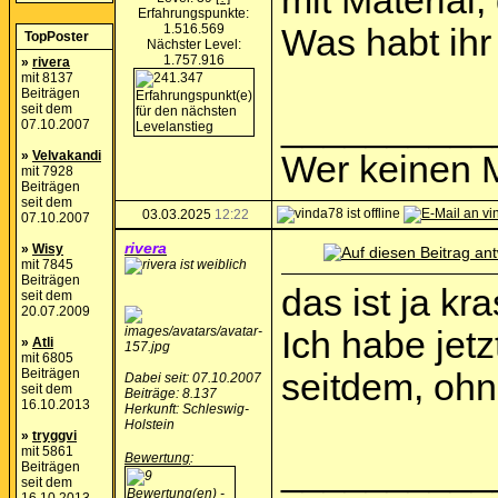
mit Material,
Erfahrungspunkte:
1.516.569
Was habt ihr
TopPoster
Nächster Level:
1.757.916
»
rivera
mit 8137
Beiträgen
seit dem
__________
07.10.2007
»
Velvakandi
Wer keinen M
mit 7928
Beiträgen
seit dem
03.03.2025
12:22
07.10.2007
rivera
»
Wisy
mit 7845
Beiträgen
das ist ja kr
seit dem
20.07.2009
Ich habe jet
»
Atli
mit 6805
Beiträgen
seitdem, ohn
Dabei seit: 07.10.2007
seit dem
Beiträge: 8.137
16.10.2013
Herkunft: Schleswig-
Holstein
»
tryggvi
mit 5861
Bewertung
:
__________
Beiträgen
seit dem