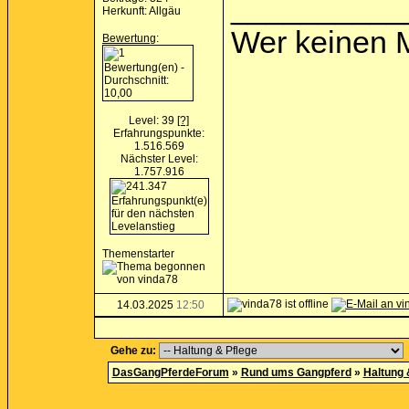
__________
Herkunft: Allgäu
Wer keinen M
Bewertung
:
Level: 39
[?]
Erfahrungspunkte:
1.516.569
Nächster Level:
1.757.916
Themenstarter
14.03.2025
12:50
Gehe zu:
DasGangPferdeForum
»
Rund ums Gangpferd
»
Haltung 