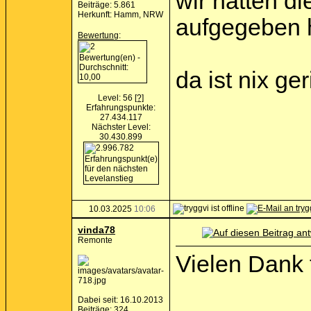
wir hatten di
Beiträge: 5.861
Herkunft: Hamm, NRW
aufgegeben 
Bewertung
:
da ist nix ge
Level: 56
[?]
Erfahrungspunkte:
27.434.117
Nächster Level:
30.430.899
10.03.2025
10:06
vinda78
Remonte
Vielen Dank 
Dabei seit: 16.10.2013
Beiträge: 324