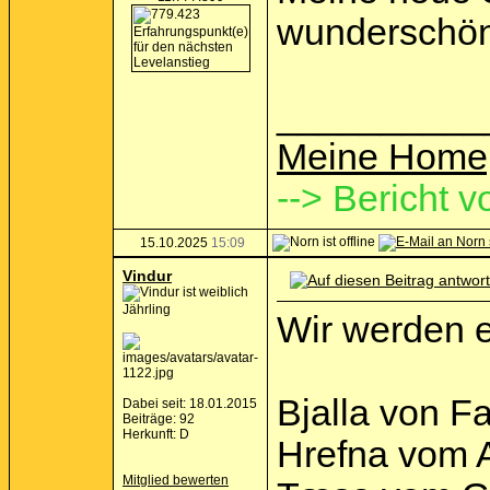
wunderschön
__________
Meine Home
--> Bericht v
15.10.2025
15:09
Vindur
Jährling
Wir werden 
Bjalla von F
Dabei seit: 18.01.2015
Beiträge: 92
Herkunft: D
Hrefna vom A
Mitglied bewerten