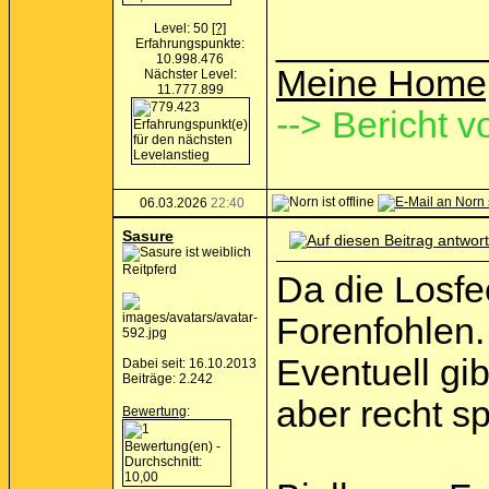
Level: 50
[?]
__________
Erfahrungspunkte:
10.998.476
Meine Home
Nächster Level:
11.777.899
--> Bericht v
06.03.2026
22:40
Sasure
Reitpferd
Da die Losfee
Forenfohlen.
Eventuell gi
Dabei seit: 16.10.2013
Beiträge: 2.242
aber recht s
Bewertung
: