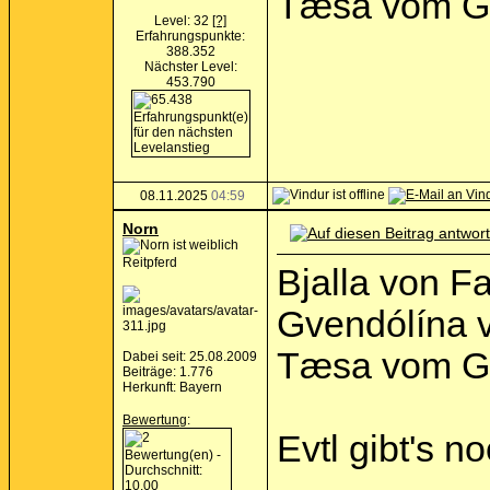
Tæsa vom Gr
Level: 32
[?]
Erfahrungspunkte:
388.352
Nächster Level:
453.790
08.11.2025
04:59
Norn
Reitpferd
Bjalla von F
Gvendólína v
Tæsa vom Gr
Dabei seit: 25.08.2009
Beiträge: 1.776
Herkunft: Bayern
Bewertung
:
Evtl gibt's n