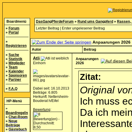
Boardmenü
DasGangPferdeForum
»
Rund ums Gangpferd
»
Rassen, 
»
Forum
Letzter Beitrag
|
Erster ungelesener Beitrag
»
Portal
»
Anpaarungen 2026
Registrieren
Autor
Beitrag
»
Suche
Atli
»
Statistik
Anpaarungen
»
Mitglieder
Einhorn
2026
»
Team
»
Kalender
Zitat:
»
Sponsoren
»
Partner
Original von
Dabei seit: 16.10.2013
»
F.A.Q
Beiträge: 6.805
Herkunft: Nettersheim-
Ich muss ec
Bouderat h/Eifel
HP-Menü
»
Da ich meine
Bewertung
:
Boardregeln
»
Chat-Room
Interessant
»
Neue
Beiträge
»
Gästebuch