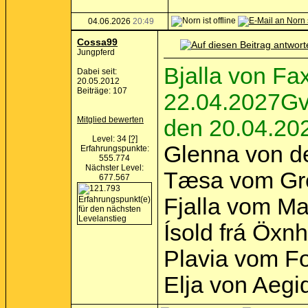
04.06.2026
20:49
Cossa99
Jungpferd
Bjalla von Fa
Dabei seit:
20.05.2012
Beiträge: 107
22.04.2027Gve
Mitglied bewerten
den 20.04.20
Level: 34
[?]
Glenna von de
Erfahrungspunkte:
555.774
Nächster Level:
Tæsa vom Gre
677.567
Fjalla vom Ma
Ísold frá Öxn
Plavia vom F
Elja von Aeg