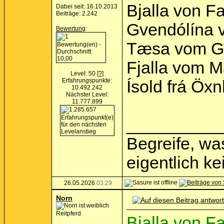
Bjalla von F
Dabei seit: 16.10.2013
Beiträge: 2.242
Gvendólína v
Bewertung
:
Tæsa vom Gr
Fjalla vom M
Level: 50
[?]
Erfahrungspunkte:
Ísold frá Öx
10.492.242
Nächster Level:
11.777.899
__________
Begreife, was
eigentlich k
26.05.2026
03:29
Norn
Reitpferd
Bjalla von F