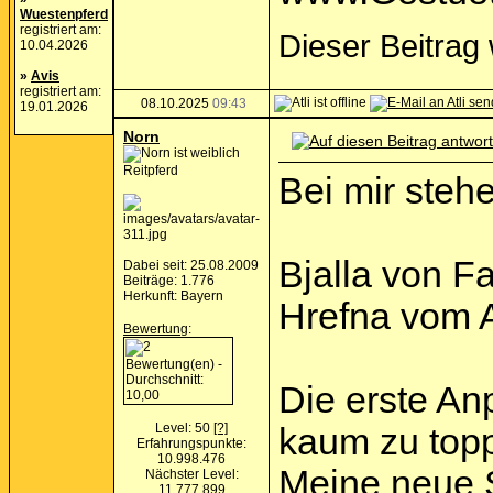
Wuestenpferd
registriert am:
Dieser Beitrag 
10.04.2026
»
Avis
registriert am:
08.10.2025
09:43
19.01.2026
Norn
Reitpferd
Bei mir steh
Bjalla von F
Dabei seit: 25.08.2009
Beiträge: 1.776
Herkunft: Bayern
Hrefna vom A
Bewertung
:
Die erste Anp
Level: 50
[?]
kaum zu topp
Erfahrungspunkte:
10.998.476
Meine neue S
Nächster Level:
11.777.899