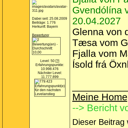
Gvendólína v
20.04.2027
Dabei seit: 25.08.2009
Beiträge: 1.776
Herkunft: Bayern
Glenna von d
Bewertung
:
Tæsa vom Gr
Fjalla vom M
Level: 50
[?]
Ísold frá Öx
Erfahrungspunkte:
10.998.476
Nächster Level:
11.777.899
__________
Meine Home
--> Bericht v
Dieser Beitrag