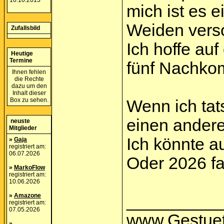
16.10.2013
mich ist es e
Weiden vers
Zufallsbild
Ich hoffe au
Heutige
Termine
fünf Nachko
Ihnen fehlen
die Rechte
dazu um den
Inhalt dieser
Box zu sehen.
Wenn ich tat
einen ander
neuste
Mitglieder
Ich könnte a
»
Gaja
registriert am:
06.07.2026
Oder 2026 fa
»
MarkoFlow
registriert am:
10.06.2026
»
Amazone
__________
registriert am:
07.05.2026
www.Gestuet
»