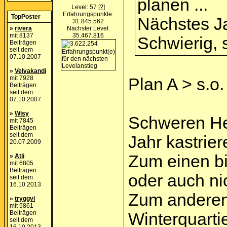
planen ...
Level: 57
[?]
Erfahrungspunkte:
TopPoster
Nächstes J
31.845.562
»
rivera
Nächster Level:
mit 8137
35.467.816
Schwierig, 
Beiträgen
seit dem
07.10.2007
»
Velvakandi
mit 7928
Plan A > s.o.
Beiträgen
seit dem
07.10.2007
»
Wisy
Schweren Her
mit 7845
Beiträgen
seit dem
Jahr kastrie
20.07.2009
Zum einen bi
»
Atli
mit 6805
Beiträgen
oder auch ni
seit dem
16.10.2013
Zum anderen 
»
tryggvi
mit 5861
Beiträgen
Winterquartie
seit dem