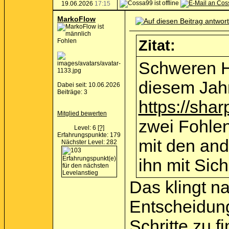
19.06.2026
17:15
MarkoFlow
Fohlen
Zitat:
Schweren He
diesem Jahr
Dabei seit: 10.06.2026
Beiträge: 3
https://sha
Mitglied bewerten
zwei Fohlen
Level: 6
[?]
Erfahrungspunkte: 179
mit den and
Nächster Level: 282
ihn mit Sich
Das klingt n
Entscheidung.
Schritte zu f