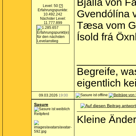
Bjalla von F
Level: 50
[?]
Erfahrungspunkte:
Gvendólína v
10.492.242
Nächster Level:
Tæsa vom Gr
11.777.899
Ísold frá Öxn
__________
Begreife, was
eigentlich k
09.03.2026
19:00
Sasure
Reitpferd
Kleine Änder