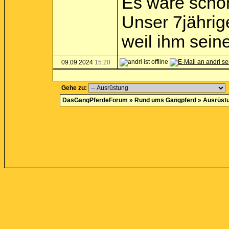
Es wäre schön
Unser 7jährig
weil ihm seine
09.09.2024
15:20
Gehe zu:
DasGangPferdeForum
»
Rund ums Gangpferd
»
Ausrüst