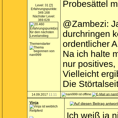
Probesättel m
Level: 31
[?]
Erfahrungspunkte:
349.168
Nächster Level:
369.628
@Zambezi: Ja 
durchringen k
ordentlicher 
Themenstarter
Na ich halte m
nur positives
Vielleicht er
Die Störtalsei
14.09.2017
11:11
Vinja
Reitpferd
Ich weiß ja 