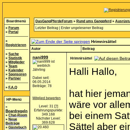
Boardmenü
DasGangPferdeForum
»
Rund ums Gangpferd
»
Ausrüst
»
Forum
Letzter Beitrag
|
Erster ungelesener Beitrag
»
Portal
»
Hrimnirsättel
Registrieren
Autor
Beitrag
»
Suche
nani999
»
Statistik
Hrimnirsättel
»
Mitglieder
»
Team
Halli Hallo,
Jährling
»
Kalender
»
Sponsoren
Dabei seit:
»
Partner
06.05.2014
Beiträge: 78
»
F.A.Q
hat hier jema
Mitglied bewerten
HP-Menü
wäre vor allem
»
Level: 31
[?]
Erfahrungspunkte:
Boardregeln
bei einem Satt
349.168
»
Chat-Room
Nächster Level:
»
Neue
369.628
Beiträge
Sättel aber e
»
Gästebuch