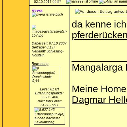
02.10.2017
09:57
rivera
da kenne ich
pferderücke
Dabei seit: 07.10.2007
Beiträge: 8.137
Herkunft: Schleswig-
__________
Holstein
Bewertung
:
Mangalarga 
Meine Home
Level: 61
[?]
Erfahrungspunkte:
Dagmar Hell
55.975.408
Nächster Level:
64.602.553