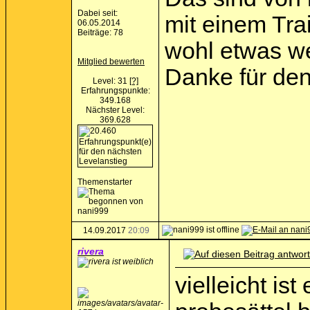
Dabei seit:
mit einem Trai
06.05.2014
Beiträge: 78
wohl etwas w
Mitglied bewerten
Danke für den
Level: 31
[?]
Erfahrungspunkte:
349.168
Nächster Level:
369.628
Themenstarter
14.09.2017
20:09
rivera
vielleicht is