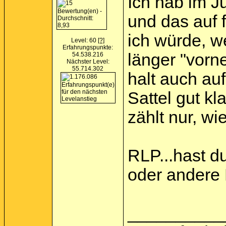
Ich hab im J
und das auf 
ich würde, w
Level: 60
[?]
Erfahrungspunkte:
länger "vorn
54.538.216
Nächster Level:
55.714.302
halt auch au
Sattel gut kl
zählt nur, wi
RLP...hast d
oder andere 
__________