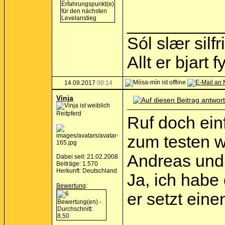
__________
Sól slær silf
Allt er bjart
14.09.2017
00:14
Vinja
Reitpferd
Ruf doch ein
zum testen w
Andreas und 
Dabei seit: 21.02.2008
Beiträge: 1.570
Herkunft: Deutschland
Ja, ich habe
Bewertung
:
er setzt eine