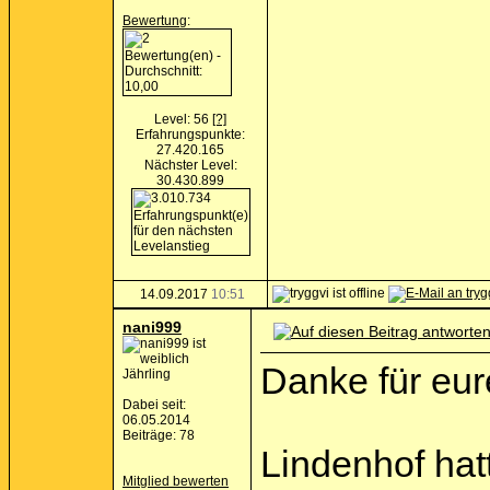
Bewertung
:
Level: 56
[?]
Erfahrungspunkte:
27.420.165
Nächster Level:
30.430.899
14.09.2017
10:51
nani999
Danke für eur
Jährling
Dabei seit:
06.05.2014
Beiträge: 78
Lindenhof hat
Mitglied bewerten