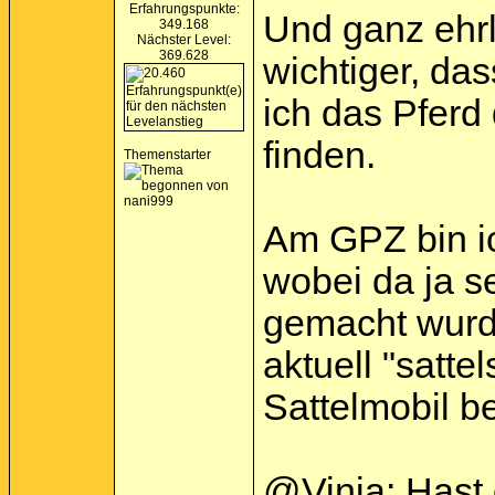
Erfahrungspunkte:
Und ganz ehrli
349.168
Nächster Level:
369.628
wichtiger, da
ich das Pferd 
finden.
Themenstarter
Am GPZ bin ic
wobei da ja s
gemacht wurde
aktuell "satte
Sattelmobil be
@Vinja: Hast