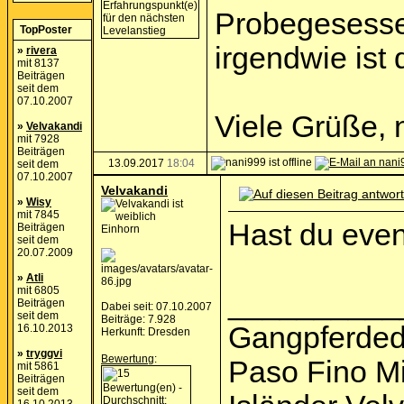
Probegesess
TopPoster
irgendwie ist d
»
rivera
mit 8137
Beiträgen
seit dem
07.10.2007
Viele Grüße, 
»
Velvakandi
mit 7928
Beiträgen
13.09.2017
18:04
seit dem
07.10.2007
Velvakandi
»
Wisy
mit 7845
Hast du even
Beiträgen
Einhorn
seit dem
20.07.2009
»
Atli
mit 6805
__________
Beiträgen
Dabei seit: 07.10.2007
seit dem
Beiträge: 7.928
Gangpferded
16.10.2013
Herkunft: Dresden
»
tryggvi
Bewertung
:
Paso Fino M
mit 5861
Beiträgen
seit dem