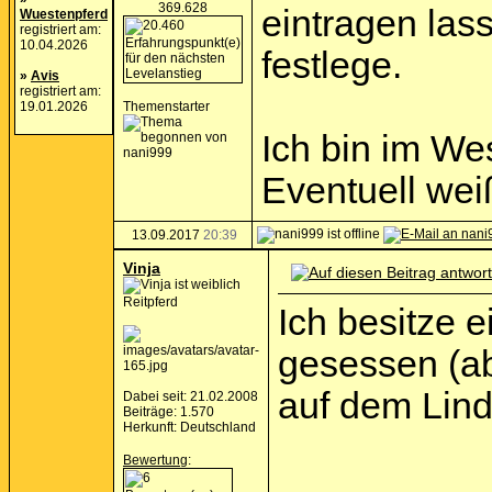
369.628
eintragen las
Wuestenpferd
registriert am:
10.04.2026
festlege.
»
Avis
registriert am:
19.01.2026
Themenstarter
Ich bin im We
Eventuell wei
13.09.2017
20:39
Vinja
Reitpferd
Ich besitze 
gesessen (a
auf dem Lin
Dabei seit: 21.02.2008
Beiträge: 1.570
Herkunft: Deutschland
Bewertung
: