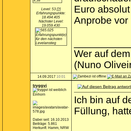
Euro absolut
Level: 53
[?]
Erfahrungspunkte:
Anprobe vor 
18.494.405
Nächster Level:
19.059.430
__________
Wer auf dem P
(Nuno Olivei
14.09.2017
10:01
tryggvi
Einhorn
Ich bin auf 
Füllung, hat
Dabei seit: 16.10.2013
Beiträge: 5.861
Herkunft: Hamm, NRW