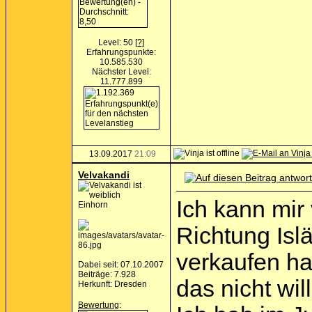
Level: 50
[?]
Erfahrungspunkte:
10.585.530
Nächster Level:
11.777.899
13.09.2017
21:09
Velvakandi
Ich kann mir 
Einhorn
Richtung Isl
verkaufen ha
Dabei seit: 07.10.2007
Beiträge: 7.928
das nicht wil
Herkunft: Dresden
Bewertung
: