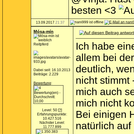
besten <3
13.09.2017
21:37
Mósa-mín
Ich habe ein
Reitpferd
allem bei der
deutlich, we
Dabei seit: 16.10.2013
Beiträge: 2.229
nicht stimmt
Bewertung
:
mich auch seh
mich nicht ko
Level: 50
[?]
Bei einigen 
Erfahrungspunkte:
10.427.516
natürlich auf
Nächster Level:
11.777.899