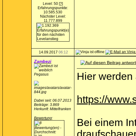
Level: 50
[?]
Erfahrungspunkte:
10.585.530
Nächster Level:
11.777.899
14.09.2017
06:12
Zambezi
Hier werden 
Pegasus
https://www.s
Dabei seit: 06.07.2013
Beiträge: 3.869
Herkunft: Mittelfranken
Bewertung
:
Bei einem In
draufschauen