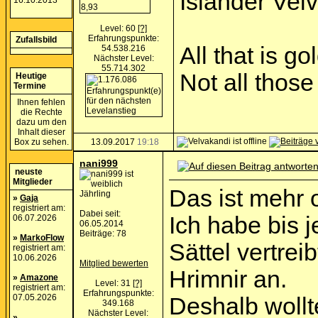
Isländer Vel
16.10.2013
Level: 60
[?]
Erfahrungspunkte:
Zufallsbild
All that is go
54.538.216
Nächster Level:
55.714.302
Not all thos
Heutige
Termine
Ihnen fehlen
die Rechte
dazu um den
Inhalt dieser
Box zu sehen.
13.09.2017
19:18
nani999
neuste
Mitglieder
Das ist mehr 
Jährling
»
Gaja
registriert am:
Dabei seit:
Ich habe bis j
06.07.2026
06.05.2014
Beiträge: 78
»
MarkoFlow
Sättel vertrei
registriert am:
10.06.2026
Mitglied bewerten
Hrimnir an.
»
Amazone
Level: 31
[?]
registriert am:
Erfahrungspunkte:
07.05.2026
Deshalb wollt
349.168
Nächster Level:
»