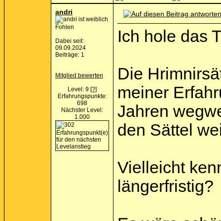
andri
Fohlen
Ich hole das
Dabei seit:
09.09.2024
Beiträge: 1
Die Hrimnirsä
Mitglied bewerten
meiner Erfahr
Level: 9
[?]
Erfahrungspunkte:
698
Jahren wegwer
Nächster Level:
1.000
den Sättel wei
Vielleicht ke
längerfristig?