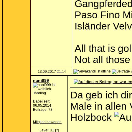
Gangpferded
Paso Fino M
Isländer Vel
All that is go
Not all thos
13.09.2017
21:14
nani999
Da geb ich di
Jährling
Dabei seit:
Male in allen
06.05.2014
Beiträge: 78
Holzbock
Mitglied bewerten
Level: 31
[?]