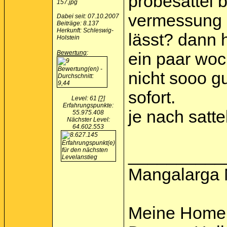
probesättel 
vermessung m
Dabei seit: 07.10.2007
Beiträge: 8.137
Herkunft: Schleswig-
lässt? dann 
Holstein
Bewertung
:
ein paar woc
nicht sooo g
sofort.
Level: 61
[?]
Erfahrungspunkte:
je nach satte
55.975.408
Nächster Level:
64.602.553
__________
Mangalarga 
Meine Home