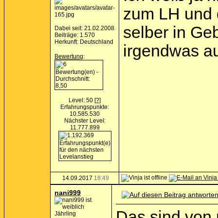
zum LH und d
selber in Ge
Dabei seit: 21.02.2008
Beiträge: 1.570
Herkunft: Deutschland
irgendwas au
Bewertung
:
Level: 50
[?]
Erfahrungspunkte:
10.585.530
Nächster Level:
11.777.899
14.09.2017
18:49
nani999
Das sind von 
Jährling