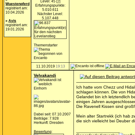
Level: 45
[?]
Wuestenpferd
Erfahrungspunkte:
registriert am:
5.010.611
10.04.2026
Nächster Level:
5.107.448
»
Avis
registriert am:
19.01.2026
Themenstarter
11.10.2019
19:13
Velvakandi
Ich hatte vom Chezz und Hidalg
Einhorn
schlagen können. Die von Hidal
Gelandet bin ich letztendlich b
einigen Jahren ausgeschlosse
Die Ravenell Kissen sind großf
Dabei seit: 07.10.2007
Mein alter Startrekk (ich hab 
Beiträge: 7.928
die sich vielleicht bei Deuber 
Herkunft: Dresden
__________________
Bewertung
: