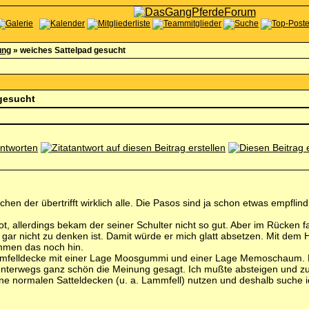
ung
»
weiches Sattelpad gesucht
gesucht
chen der übertrifft wirklich alle. Die Pasos sind ja schon etwas empflindl
ot, allerdings bekam der seiner Schulter nicht so gut. Aber im Rücken 
gar nicht zu denken ist. Damit würde er mich glatt absetzen. Mit dem H
ommen das noch hin.
mmfelldecke mit einer Lage Moosgummi und einer Lage Memoschaum. Das g
r unterwegs ganz schön die Meinung gesagt. Ich mußte absteigen und
 normalen Satteldecken (u. a. Lammfell) nutzen und deshalb suche ic