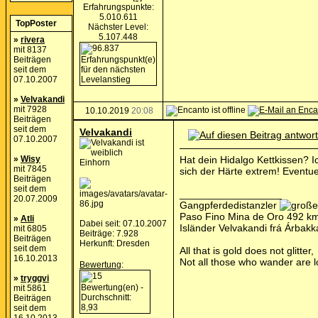
Erfahrungspunkte:
5.010.611
TopPoster
Nächster Level:
5.107.448
»
rivera
mit 8137
Beiträgen
seit dem
07.10.2007
»
Velvakandi
mit 7928
10.10.2019
20:08
Beiträgen
seit dem
Velvakandi
07.10.2007
»
Wisy
Hat dein Hidalgo Kettkissen? I
Einhorn
mit 7845
sich der Härte extrem! Eventue
Beiträgen
seit dem
__________________
20.07.2009
Gangpferdedistanzler
Paso Fino Mina de Oro 492 km
»
Atli
Dabei seit: 07.10.2007
Isländer Velvakandi frá Árbak
mit 6805
Beiträge: 7.928
Beiträgen
Herkunft: Dresden
seit dem
All that is gold does not glitter,
16.10.2013
Not all those who wander are l
Bewertung
:
»
tryggvi
mit 5861
Beiträgen
seit dem