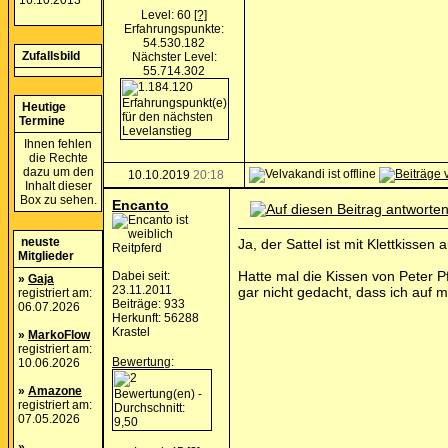
16.10.2013
Level: 60
[?]
Erfahrungspunkte:
54.530.182
Zufallsbild
Nächster Level:
55.714.302
Heutige
Termine
Ihnen fehlen
die Rechte
dazu um den
10.10.2019
20:18
Inhalt dieser
Box zu sehen.
Encanto
neuste
Ja, der Sattel ist mit Klettkisse
Reitpferd
Mitglieder
Hatte mal die Kissen von Peter P
Dabei seit:
»
Gaja
23.11.2011
gar nicht gedacht, dass ich auf 
registriert am:
Beiträge: 933
06.07.2026
Herkunft: 56288
Krastel
»
MarkoFlow
registriert am:
Bewertung
:
10.06.2026
»
Amazone
registriert am:
07.05.2026
»