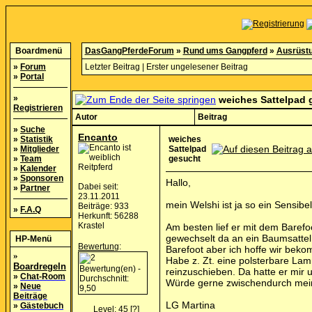
Boardmenü
DasGangPferdeForum
»
Rund ums Gangpferd
»
Ausrüst
»
Forum
Letzter Beitrag
|
Erster ungelesener Beitrag
»
Portal
»
weiches Sattelpad 
Registrieren
Autor
Beitrag
»
Suche
Encanto
»
Statistik
weiches
»
Mitglieder
Sattelpad
»
Team
gesucht
Reitpferd
»
Kalender
»
Sponsoren
Hallo,
Dabei seit:
»
Partner
23.11.2011
mein Welshi ist ja so ein Sensibel
Beiträge: 933
»
F.A.Q
Herkunft: 56288
Krastel
Am besten lief er mit dem Barefo
gewechselt da an ein Baumsattel 
HP-Menü
Bewertung
:
Barefoot aber ich hoffe wir bek
»
Habe z. Zt. eine polsterbare La
Boardregeln
reinzuschieben. Da hatte er mi
»
Chat-Room
Würde gerne zwischendurch meine
»
Neue
Beiträge
LG Martina
»
Gästebuch
Level: 45
[?]