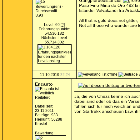
Gangpferdedistanzler
Paso Fino Mina de Oro 492 km
Isländer Velvakandi frá Árbak
All that is gold does not glitter,
Level: 60
[?]
Not all those who wander are l
Erfahrungspunkte:
54.530.182
Nächster Level:
55.714.302
11.10.2019
22:24
Encanto
Ja, die von Chezz kenne ich auch
Reitpferd
dabei sind oder ob das ein Verse
fühlen sich für mich weich an un
Dabei seit:
23.11.2011
von Startrekk anschauen bzw. ihn
Beiträge: 933
Herkunft: 56288
Krastel
Bewertung
: