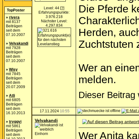
Die Pferde k
Level: 44
[?]
TopPoster
Erfahrungspunkte:
3.976.218
Charakterlich
»
rivera
Nächster Level:
mit 8137
4.297.834
Beiträgen
Herden, auch
seit dem
07.10.2007
Zuchtstuten
»
Velvakandi
mit 7928
Beiträgen
seit dem
07.10.2007
Wer an einem
»
Wisy
mit 7845
melden.
Beiträgen
seit dem
20.07.2009
Dieser Beitrag
»
Atli
mit 6805
Beiträgen
seit dem
17.11.2024
10:55
16.10.2013
Velvakandi
»
tryggvi
mit 5861
Beiträgen
Wer Anita ka
Einhorn
seit dem