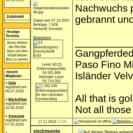
16.10.2013
Nachwuchs pr
gebrannt und
Zufallsbild
Dabei seit: 07.10.2007
Beiträge: 7.928
Herkunft: Dresden
Heutige
Termine
Bewertung
:
__________
Ihnen fehlen
die Rechte
Gangpferded
dazu um den
Inhalt dieser
Box zu sehen.
Paso Fino M
Level: 60
[?]
Erfahrungspunkte:
neuste
Isländer Vel
54.551.866
Mitglieder
Nächster Level:
55.714.302
»
Gaja
registriert am:
06.07.2026
All that is go
»
MarkoFlow
registriert am:
Not all thos
10.06.2026
»
Amazone
registriert am:
17.11.2024
13:00
07.05.2026
stechmuecke
»