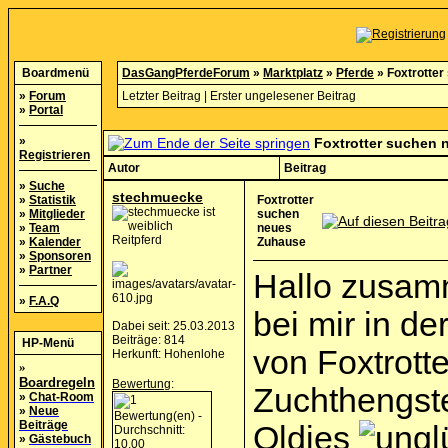
Boardmenü
DasGangPferdeForum
»
Marktplatz
»
Pferde
»
Foxtrotte
»
Forum
Letzter Beitrag
|
Erster ungelesener Beitrag
»
Portal
»
Foxtrotter suchen
Registrieren
Autor
Beitrag
»
Suche
stechmuecke
»
Statistik
Foxtrotter
»
Mitglieder
suchen
»
Team
neues
Reitpferd
»
Kalender
Zuhause
»
Sponsoren
»
Partner
Hallo zusam
»
F.A.Q
bei mir in d
Dabei seit: 25.03.2013
Beiträge: 814
HP-Menü
von Foxtrott
Herkunft: Hohenlohe
»
Boardregeln
Bewertung
:
Zuchthengste,
»
Chat-Room
»
Neue
Beiträge
Oldies
»
Gästebuch