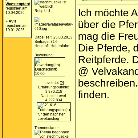
Wuestenpferd
registriert am:
Ich möchte A
Reitpferd
10.04.2026
über die Pfe
»
Avis
registriert am:
19.01.2026
mag die Freu
Dabei seit: 25.03.2013
Beiträge: 814
Die Pferde, 
Herkunft: Hohenlohe
Bewertung
:
Reitpferde. 
@ Velvakandi
beschreiben.
Level: 44
[?]
Erfahrungspunkte:
finden.
3.976.218
Nächster Level:
4.297.834
Themenstarter