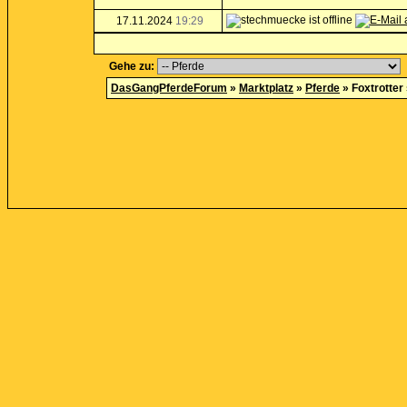
17.11.2024
19:29
Gehe zu:
DasGangPferdeForum
»
Marktplatz
»
Pferde
»
Foxtrotte