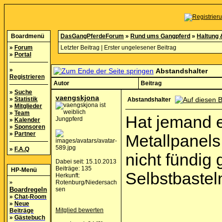
Boardmenü
DasGangPferdeForum
»
Rund ums Gangpferd
»
Haltung 
»
Forum
Letzter Beitrag
|
Erster ungelesener Beitrag
»
Portal
»
Abstandshalter
Registrieren
Autor
Beitrag
»
Suche
vaengskjona
»
Statistik
Abstandshalter
»
Mitglieder
»
Team
Hat jemand e
Jungpferd
»
Kalender
»
Sponsoren
»
Partner
Metallpanels 
»
F.A.Q
nicht fündig 
Dabei seit: 15.10.2013
Beiträge: 135
HP-Menü
Selbstbasteln
Herkunft:
»
Rotenburg/Niedersach
Boardregeln
sen
»
Chat-Room
»
Neue
Mitglied bewerten
Beiträge
»
Gästebuch