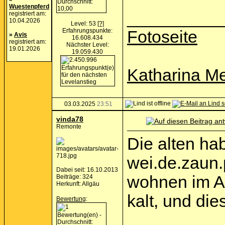
Wuestenpferd
__________
registriert am:
10.04.2026
Level: 53
[?]
Erfahrungspunkte:
Fotoseite
»
Avis
16.608.434
registriert am:
Nächster Level:
19.01.2026
19.059.430
Katharina Me
03.03.2025
23:51
vinda78
Remonte
Die alten ha
wei.de.zaun.p
Dabei seit: 16.10.2013
wohnen im Al
Beiträge: 324
Herkunft: Allgäu
kalt, und die
Bewertung
: