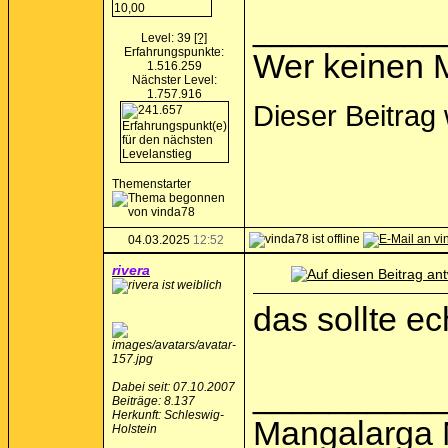
__________
Level: 39
[?]
Erfahrungspunkte:
Wer keinen M
1.516.259
Nächster Level:
1.757.916
Dieser Beitrag
Themenstarter
04.03.2025
12:52
rivera
das sollte ec
__________
Dabei seit: 07.10.2007
Beiträge: 8.137
Herkunft: Schleswig-
Mangalarga 
Holstein