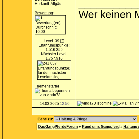
__________
Herkunft: Allgäu
Wer keinen M
Bewertung
:
Level: 39
[?]
Erfahrungspunkte:
1.516.259
Nächster Level:
1.757.916
Themenstarter
14.03.2025
12:50
Gehe zu:
DasGangPferdeForum
»
Rund ums Gangpferd
»
Haltung 