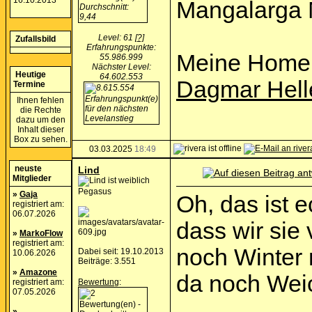
16.10.2013
Mangalarga 
Level: 61
[?]
Zufallsbild
Erfahrungspunkte:
Meine Home
55.986.999
Nächster Level:
Heutige
64.602.553
Dagmar Hell
Termine
Ihnen fehlen
die Rechte
dazu um den
Inhalt dieser
Box zu sehen.
03.03.2025
18:49
neuste
Lind
Mitglieder
Pegasus
»
Gaja
Oh, das ist e
registriert am:
06.07.2026
dass wir sie
»
MarkoFlow
registriert am:
noch Winter 
Dabei seit: 19.10.2013
10.06.2026
Beiträge: 3.551
»
Amazone
da noch Weic
registriert am:
Bewertung
:
07.05.2026
»