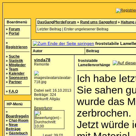
Boardmenü
DasGangPferdeForum
»
Rund ums Gangpferd
»
Haltung 
»
Forum
Letzter Beitrag
|
Erster ungelesener Beitrag
»
Portal
»
froststabile Lamel
Registrieren
Autor
Beitrag
»
Suche
vinda78
»
Statistik
froststabile
Remonte
»
Mitglieder
Lamellenvorhänge
»
Team
»
Kalender
Ich habe let
»
Sponsoren
»
Partner
Sie sahen gu
Dabei seit: 16.10.2013
»
F.A.Q
Beiträge: 324
wurde das Ma
Herkunft: Allgäu
HP-Menü
Bewertung
:
zerbrochen.
»
Boardregeln
»
Chat-Room
Jetzt würde 
»
Neue
Beiträge
»
Gästebuch
Level: 39
[?]