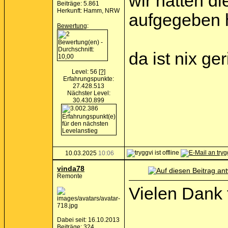
wir hatten di
Beiträge: 5.861
Herkunft: Hamm, NRW
aufgegeben 
Bewertung
:
da ist nix ge
Level: 56
[?]
Erfahrungspunkte:
27.428.513
Nächster Level:
30.430.899
10.03.2025
10:06
vinda78
Remonte
Vielen Dank 
Dabei seit: 16.10.2013
Beiträge: 324