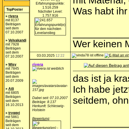
mit Material,
Erfahrungspunkte:
1.516.259
Was habt ihr
TopPoster
Nächster Level:
1.757.916
»
rivera
mit 8137
Beiträgen
seit dem
__________
07.10.2007
»
Velvakandi
Wer keinen M
mit 7928
Beiträgen
seit dem
03.03.2025
12:22
07.10.2007
rivera
»
Wisy
mit 7845
Beiträgen
das ist ja kr
seit dem
20.07.2009
Ich habe jet
»
Atli
mit 6805
Beiträgen
seitdem, ohn
Dabei seit: 07.10.2007
seit dem
Beiträge: 8.137
16.10.2013
Herkunft: Schleswig-
Holstein
»
tryggvi
mit 5861
Bewertung
:
__________
Beiträgen
seit dem