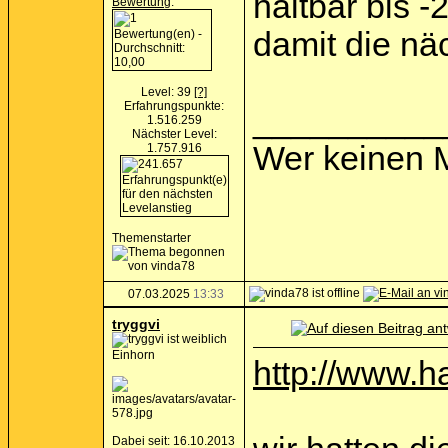
haltbar bis -
Bewertung
:
damit die nä
Level: 39
[?]
Erfahrungspunkte:
__________
1.516.259
Nächster Level:
Wer keinen M
1.757.916
Themenstarter
07.03.2025
13:33
tryggvi
Einhorn
http://www.h
Dabei seit: 16.10.2013