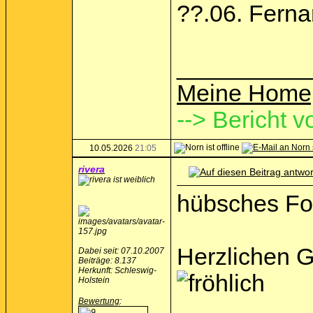
??.06. Fern
__________
Meine Home
--> Bericht v
10.05.2026
21:05
rivera
hübsches Foh
Herzlichen G
Dabei seit: 07.10.2007
Beiträge: 8.137
Herkunft: Schleswig-
Holstein
Bewertung
: