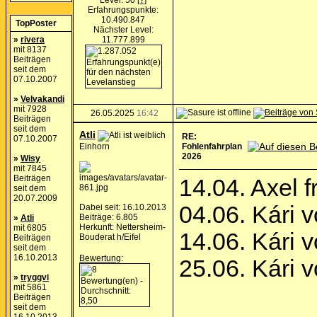
Level: 50
[?]
Erfahrungspunkte:
10.490.847
TopPoster
Nächster Level:
»
rivera
11.777.899
mit 8137
Beiträgen
seit dem
07.10.2007
»
Velvakandi
mit 7928
26.05.2025
16:42
Beiträgen
seit dem
Atli
RE:
07.10.2007
Einhorn
Fohlenfahrplan
2026
»
Wisy
mit 7845
Beiträgen
14.04. Axel f
seit dem
20.07.2009
04.06. Kári 
Dabei seit: 16.10.2013
Beiträge: 6.805
»
Atli
Herkunft: Nettersheim-
mit 6805
14.06. Kári 
Bouderat h/Eifel
Beiträgen
seit dem
16.10.2013
Bewertung
:
25.06. Kári 
»
tryggvi
mit 5861
Beiträgen
seit dem