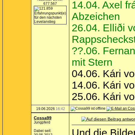
14.04. Axel fr
677.567
Abzeichen
26.04. Elliði
Rappscheckst
??.06. Ferna
mit Stern
04.06. Kári v
14.06. Kári v
25.06. Kári v
19.06.2026
16:42
Cossa99
Jungpferd
Und die Bilde
Dabei seit: