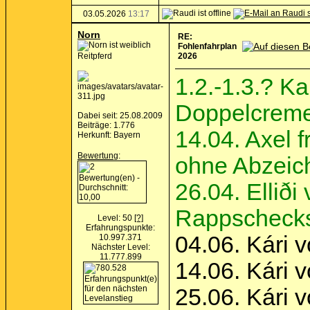
03.05.2026
13:17
Norn
RE:
Fohlenfahrplan
Reitpferd
2026
1.2.-1.3.? K
Doppelcrem
Dabei seit: 25.08.2009
Beiträge: 1.776
14.04. Axel f
Herkunft: Bayern
Bewertung
:
ohne Abzeic
26.04. Ellið
Rappschecks
Level: 50
[?]
Erfahrungspunkte:
04.06. Kári 
10.997.371
Nächster Level:
11.777.899
14.06. Kári 
25.06. Kári 