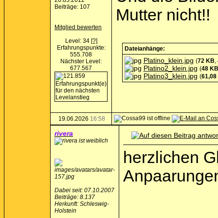
20.05.2012
Beiträge: 107
Mutter nicht!!
Mitglied bewerten
Level: 34
[?]
Erfahrungspunkte:
Dateianhänge:
555.708
Platino_klein.jpg
(
72 KB
,
Nächster Level:
Platino2_klein.jpg
677.567
(
48 K
Platino3_klein.jpg
(
61,08
19.06.2026
16:58
rivera
herzlichen G
Anpaarungen
Dabei seit: 07.10.2007
Beiträge: 8.137
Herkunft: Schleswig-
__________
Holstein