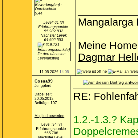
__________
Mangalarga 
Level: 61
[?]
Erfahrungspunkte:
55.982.832
Nächster Level:
64.602.553
Meine Home
Dagmar Hell
11.05.2026
14:05
Cossa99
Jungpferd
RE: Fohlenfa
Dabei seit:
20.05.2012
Beiträge: 107
Mitglied bewerten
1.2.-1.3.? Ka
Level: 34
[?]
Doppelcreme
Erfahrungspunkte:
555.708
Nächster Level: