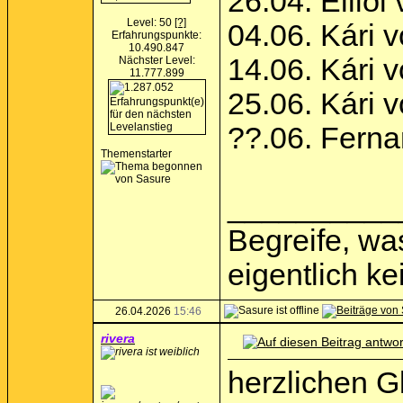
26.04. Ellið
Level: 50
[?]
04.06. Kári 
Erfahrungspunkte:
10.490.847
14.06. Kári 
Nächster Level:
11.777.899
25.06. Kári 
??.06. Fern
Themenstarter
__________
Begreife, was
eigentlich k
26.04.2026
15:46
rivera
herzlichen G