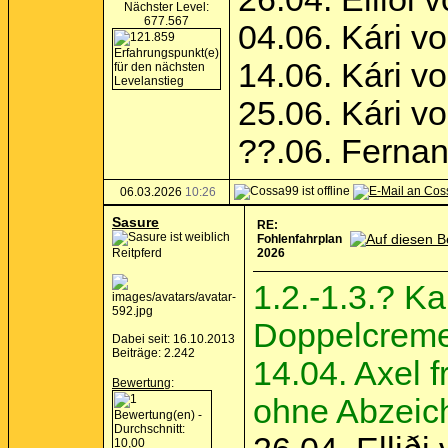
Nächster Level:
677.567
04.06. Kári v
14.06. Kári v
25.06. Kári v
??.06. Ferna
06.03.2026
10:26
Sasure
RE:
Fohlenfahrplan
Reitpferd
2026
1.2.-1.3.? K
Doppelcrem
Dabei seit: 16.10.2013
Beiträge: 2.242
14.04. Axel f
Bewertung
:
ohne Abzeic