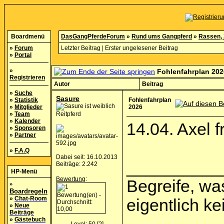
Boardmenü
DasGangPferdeForum
»
Rund ums Gangpferd
»
Rassen, 
»
Forum
Letzter Beitrag
|
Erster ungelesener Beitrag
»
Portal
»
Fohlenfahrplan 202
Registrieren
Autor
Beitrag
»
Suche
Sasure
»
Statistik
Fohlenfahrplan
»
Mitglieder
2026
»
Team
Reitpferd
»
Kalender
14.04. Axel f
»
Sponsoren
»
Partner
»
F.A.Q
Dabei seit: 16.10.2013
__________
Beiträge: 2.242
HP-Menü
Bewertung
:
Begreife, was
»
Boardregeln
»
Chat-Room
eigentlich k
»
Neue
Beiträge
»
Gästebuch