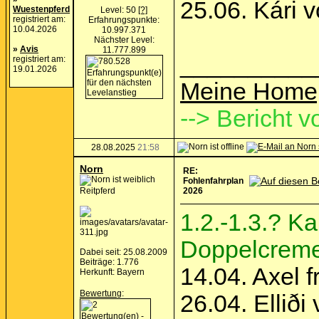
25.06. Kári 
Wuestenpferd
Level: 50
[?]
registriert am:
Erfahrungspunkte:
10.04.2026
10.997.371
Nächster Level:
»
Avis
11.777.899
__________
registriert am:
19.01.2026
Meine Home
--> Bericht v
28.08.2025
21:58
Norn
RE:
Fohlenfahrplan
Reitpferd
2026
1.2.-1.3.? K
Doppelcrem
Dabei seit: 25.08.2009
Beiträge: 1.776
14.04. Axel f
Herkunft: Bayern
Bewertung
:
26.04. Ellið