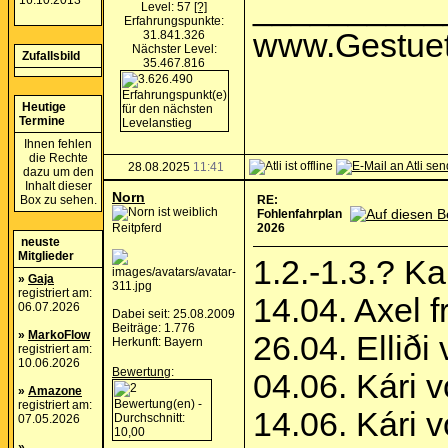
__________
16.10.2013
Level: 57
[?]
Erfahrungspunkte:
www.Gestuet
31.841.326
Nächster Level:
Zufallsbild
35.467.816
Heutige
Termine
Ihnen fehlen
die Rechte
28.08.2025
11:41
dazu um den
Inhalt dieser
Norn
Box zu sehen.
RE:
Fohlenfahrplan
Reitpferd
2026
neuste
Mitglieder
1.2.-1.3.? K
»
Gaja
registriert am:
14.04. Axel f
06.07.2026
Dabei seit: 25.08.2009
Beiträge: 1.776
»
MarkoFlow
26.04. Ellið
Herkunft: Bayern
registriert am:
10.06.2026
Bewertung
:
04.06. Kári 
»
Amazone
registriert am:
14.06. Kári 
07.05.2026
»