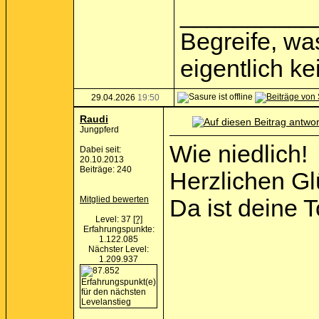
__________
Begreife, was
eigentlich k
29.04.2026
19:50
Raudi
Jungpferd
Wie niedlich!
Dabei seit:
20.10.2013
Beiträge: 240
Herzlichen G
Mitglied bewerten
Da ist deine 
Level: 37
[?]
Erfahrungspunkte:
1.122.085
Nächster Level:
1.209.937