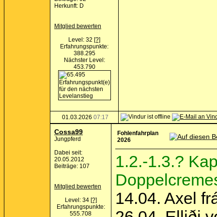
Herkunft: D
Mitglied bewerten
Level: 32
[?]
Erfahrungspunkte:
388.295
Nächster Level:
453.790
01.03.2026
07:17
Cossa99
Fohlenfahrplan
Jungpferd
2026
Dabei seit:
1.2.-1.3.? Ka
20.05.2012
Beiträge: 107
Doppelcreme
Mitglied bewerten
14.04. Axel fr
Level: 34
[?]
Erfahrungspunkte:
26.04. Elliði
555.708