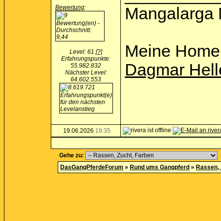
Bewertung
:
Mangalarga 
Meine Home
Level: 61
[?]
Erfahrungspunkte:
Dagmar Hell
55.982.832
Nächster Level:
64.602.553
19.06.2026
19:35
Gehe zu:
DasGangPferdeForum
»
Rund ums Gangpferd
»
Rassen, 