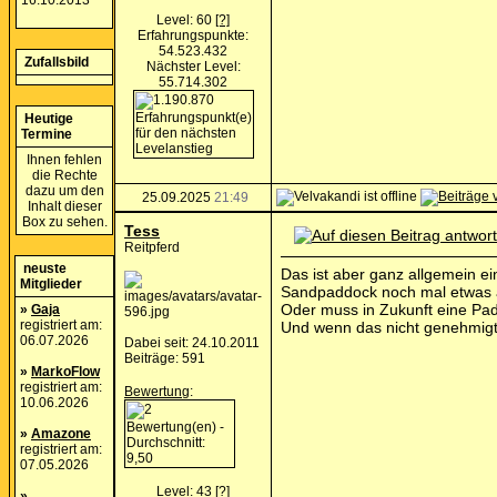
16.10.2013
Level: 60
[?]
Erfahrungspunkte:
54.523.432
Zufallsbild
Nächster Level:
55.714.302
Heutige
Termine
Ihnen fehlen
die Rechte
dazu um den
25.09.2025
21:49
Inhalt dieser
Box zu sehen.
Tess
Reitpferd
neuste
Das ist aber ganz allgemein e
Mitglieder
Sandpaddock noch mal etwas 
Oder muss in Zukunft eine Pa
»
Gaja
registriert am:
Und wenn das nicht genehmigt w
06.07.2026
Dabei seit: 24.10.2011
Beiträge: 591
»
MarkoFlow
registriert am:
Bewertung
:
10.06.2026
»
Amazone
registriert am:
07.05.2026
Level: 43
[?]
»