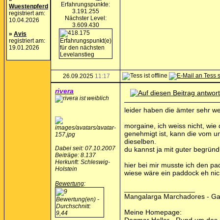
Erfahrungspunkte:
Wuestenpferd
3.191.255
registriert am:
Nächster Level:
10.04.2026
3.609.430
»
Avis
registriert am:
19.01.2026
26.09.2025
11:17
rivera
leider haben die ämter sehr we
morgaine, ich weiss nicht, wie
genehmigt ist, kann die vom u
dieselben.
Dabei seit: 07.10.2007
du kannst ja mit guter begrün
Beiträge: 8.137
Herkunft: Schleswig-
hier bei mir musste ich den 
Holstein
wiese wäre ein paddock eh ni
Bewertung
:
__________________
Mangalarga Marchadores - G
Meine Homepage: