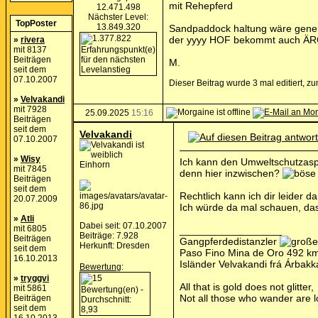
mit Rehepferd
12.471.498
Nächster Level:
TopPoster
13.849.320
Sandpaddock haltung wäre genere
der yyyy HOF bekommt auch Ä
»
rivera
mit 8137
Beiträgen
M.
seit dem
07.10.2007
Dieser Beitrag wurde 3 mal editiert, 
»
Velvakandi
mit 7928
25.09.2025
15:16
Beiträgen
seit dem
Velvakandi
07.10.2007
»
Wisy
Ich kann den Umweltschutzaspe
Einhorn
mit 7845
denn hier inzwischen?
Beiträgen
seit dem
Rechtlich kann ich dir leider 
20.07.2009
Ich würde da mal schauen, das
»
Atli
Dabei seit: 07.10.2007
mit 6805
__________________
Beiträge: 7.928
Beiträgen
Gangpferdedistanzler
Herkunft: Dresden
seit dem
Paso Fino Mina de Oro 492 km
16.10.2013
Isländer Velvakandi frá Árbak
Bewertung
:
»
tryggvi
All that is gold does not glitter,
mit 5861
Not all those who wander are l
Beiträgen
seit dem