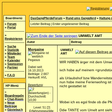
Boardmenü
DasGangPferdeForum
»
Rund ums Gangpferd
»
Haltung 
»
Forum
Letzter Beitrag
|
Erster ungelesener Beitrag
»
Portal
»
UMWELT AMT
Registrieren
Autor
Beitrag
»
Suche
Morgaine
»
Statistik
UMWELT
»
Mitglieder
AMT
»
Team
Pegasus
»
Kalender
WIR HABEN ärger mit dem Umwelt
»
Sponsoren
Dabei seit:
»
Partner
ivch hsbe auf meinem <grundstü
16.10.2013
Beiträge: 2.667
»
F.A.Q
Herkunft: HVL
als Urlaubshof bzw Wanderreitsta
nun hsbe meine Ferienwohng ist 
Bewertung
:
HP-Menü
nicht gestattet ist
»
Boardregeln
»
Chat-Room
Wobei ich es egsl finde ob die 
»
Neue
Beiträge
Level: 51
[?]
»
Gästebuch
Ddie TANTE vom Umelt amt sieht 
Erfahrungspunkte: