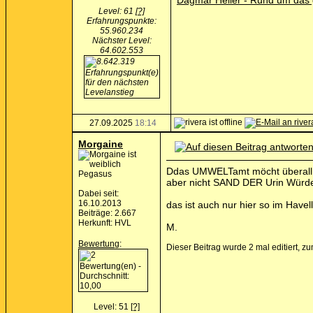
Dagmar Heller - Rund um das
Level: 61
[?]
Erfahrungspunkte:
55.960.234
Nächster Level:
64.602.553
27.09.2025
18:14
Morgaine
Ddas UMWELTamt möcht überall
Pegasus
aber nicht SAND DER Urin Würde 
Dabei seit:
16.10.2013
das ist auch nur hier so im Havell
Beiträge: 2.667
Herkunft: HVL
M.
Bewertung
:
Dieser Beitrag wurde 2 mal editiert, 
Level: 51
[?]