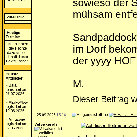
sowieso der S
16.10.2013
mühsam entfe
Zufallsbild
Heutige
Sandpaddock h
Termine
Ihnen fehlen
im Dorf beko
die Rechte
dazu um den
Inhalt dieser
der yyyy HO
Box zu sehen.
neuste
Mitglieder
M.
»
Gaja
registriert am:
06.07.2026
Dieser Beitrag 
»
MarkoFlow
registriert am:
10.06.2026
25.09.2025
15:16
»
Amazone
registriert am:
Velvakandi
07.05.2026
»