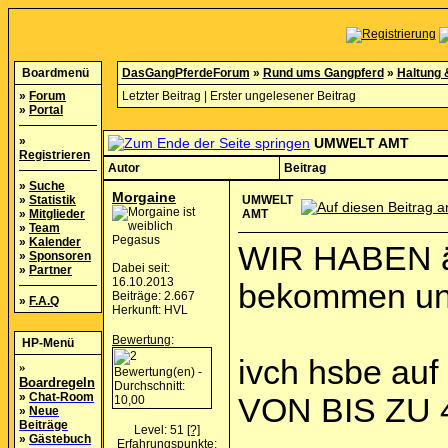
Boardmenü
DasGangPferdeForum
»
Rund ums Gangpferd
»
Haltung 
»
Forum
Letzter Beitrag
|
Erster ungelesener Beitrag
»
Portal
»
UMWELT AMT
Registrieren
Autor
Beitrag
»
Suche
Morgaine
»
Statistik
UMWELT
»
Mitglieder
AMT
»
Team
Pegasus
»
Kalender
WIR HABEN är
»
Sponsoren
Dabei seit:
»
Partner
16.10.2013
bekommen und
Beiträge: 2.667
»
F.A.Q
Herkunft: HVL
Bewertung
:
HP-Menü
ivch hsbe au
»
Boardregeln
»
Chat-Room
VON BIS ZU 4
»
Neue
Beiträge
Level: 51
[?]
»
Gästebuch
Erfahrungspunkte: