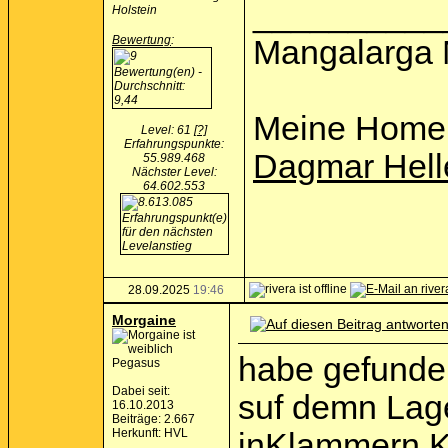
__________
Holstein
Bewertung
:
Mangalarga 
Meine Home
Level: 61
[?]
Erfahrungspunkte:
Dagmar Hell
55.989.468
Nächster Level:
64.602.553
28.09.2025
19:46
Morgaine
habe gefunden
Pegasus
Dabei seit:
suf demn Lage
16.10.2013
Beiträge: 2.667
Herkunft: HVL
inKlammern K