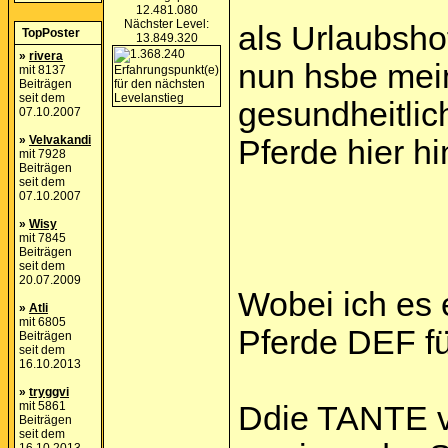
12.481.080
Nächster Level:
als Urlaubsho
TopPoster
13.849.320
»
rivera
nun hsbe mein
mit 8137
Beiträgen
seit dem
gesundheitli
07.10.2007
»
Velvakandi
Pferde hier hin
mit 7928
Beiträgen
seit dem
07.10.2007
»
Wisy
mit 7845
Beiträgen
seit dem
20.07.2009
Wobei ich es 
»
Atli
mit 6805
Pferde DEF f
Beiträgen
seit dem
16.10.2013
»
tryggvi
mit 5861
Ddie TANTE vo
Beiträgen
seit dem