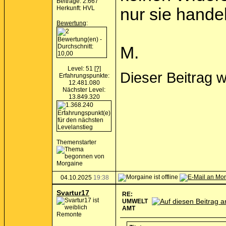
Beiträge: 2.667
Herkunft: HVL
nur sie hande
Bewertung
:
M.
Level: 51
[?]
Dieser Beitrag 
Erfahrungspunkte:
12.481.080
Nächster Level:
13.849.320
Themenstarter
04.10.2025
19:38
Svartur17
RE:
UMWELT
AMT
Remonte