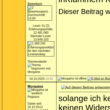
Bewertung
:
Dieser Beitrag 
Level: 51
[?]
Erfahrungspunkte:
12.481.080
Nächster Level:
13.849.320
Themenstarter
04.10.2025
19:30
Morgaine
solange ich 
Pegasus
Dabei seit:
keinen Widers
16.10.2013