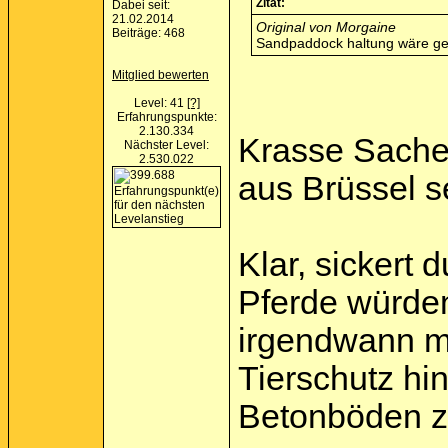
Zitat:
Dabei seit:
21.02.2014
Original von Morgaine
Beiträge: 468
Sandpaddock haltung wäre gen
Mitglied bewerten
Level: 41
[?]
Erfahrungspunkte:
2.130.334
Krasse Sache
Nächster Level:
2.530.022
aus Brüssel 
Klar, sickert
Pferde würden
irgendwann m
Tierschutz hi
Betonböden zu