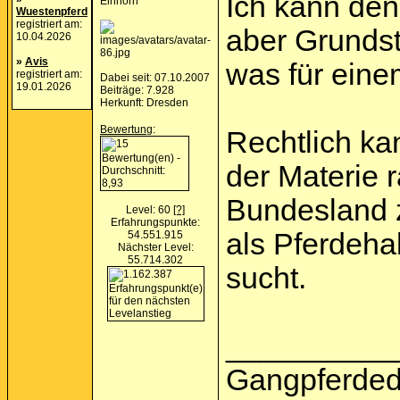
Ich kann de
Einhorn
Wuestenpferd
registriert am:
aber Grundst
10.04.2026
»
Avis
was für eine
registriert am:
Dabei seit: 07.10.2007
19.01.2026
Beiträge: 7.928
Herkunft: Dresden
Bewertung
:
Rechtlich kan
der Materie r
Bundesland z
Level: 60
[?]
Erfahrungspunkte:
als Pferdeha
54.551.915
Nächster Level:
55.714.302
sucht.
__________
Gangpferded