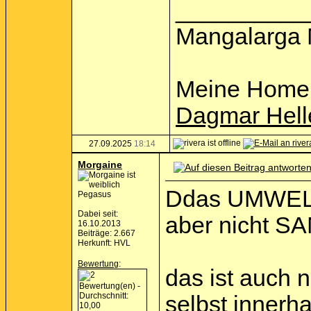
__________
Mangalarga 
Meine Home
Dagmar Hell
27.09.2025
18:14
Morgaine
Ddas UMWELTa
Pegasus
Dabei seit:
aber nicht SA
16.10.2013
Beiträge: 2.667
Herkunft: HVL
Bewertung
:
das ist auch n
selbst innerh