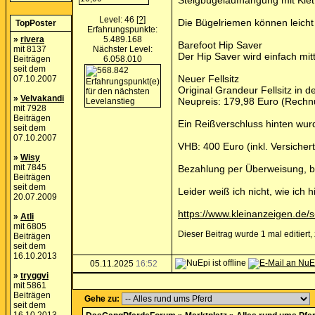
Steigbügelaufhängung mit Klet
Level: 46
[?]
Die Bügelriemen können leicht
TopPoster
Erfahrungspunkte:
»
rivera
5.489.168
Barefoot Hip Saver
mit 8137
Nächster Level:
Der Hip Saver wird einfach mit
Beiträgen
6.058.010
seit dem
Neuer Fellsitz
07.10.2007
Original Grandeur Fellsitz in d
»
Velvakandi
Neupreis: 179,98 Euro (Rech
mit 7928
Beiträgen
Ein Reißverschluss hinten wu
seit dem
07.10.2007
VHB: 400 Euro (inkl. Versiche
»
Wisy
mit 7845
Bezahlung per Überweisung, b
Beiträgen
seit dem
Leider weiß ich nicht, wie ich h
20.07.2009
https://www.kleinanzeigen.de/
»
Atli
mit 6805
Dieser Beitrag wurde 1 mal editiert
Beiträgen
seit dem
16.10.2013
05.11.2025
16:52
»
tryggvi
mit 5861
Beiträgen
Gehe zu:
seit dem