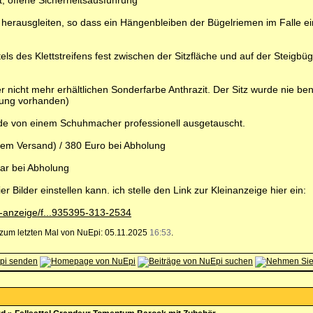
t, offene Sicherheitsausführung
 herausgleiten, so dass ein Hängenbleiben der Bügelriemen im Falle e
tels des Klettstreifens fest zwischen der Sitzfläche und auf der Steigb
er nicht mehr erhältlichen Sonderfarbe Anthrazit. Der Sitz wurde nie ben
nung vorhanden)
rde von einem Schuhmacher professionell ausgetauscht.
rtem Versand) / 380 Euro bei Abholung
ar bei Abholung
ier Bilder einstellen kann. ich stelle den Link zur Kleinanzeige hier ein:
s-anzeige/f...935395-313-2534
, zum letzten Mal von NuEpi: 05.11.2025
16:53
.