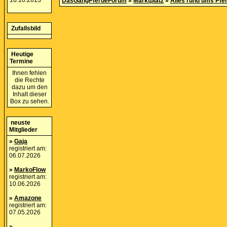
16.10.2013
DasGangPferdeForum
»
Marktplatz
»
Alles rund ums Pfe
Zufallsbild
Heutige
Termine
Ihnen fehlen
die Rechte
dazu um den
Inhalt dieser
Box zu sehen.
neuste
Mitglieder
»
Gaja
registriert am:
06.07.2026
»
MarkoFlow
registriert am:
10.06.2026
»
Amazone
registriert am:
07.05.2026
»