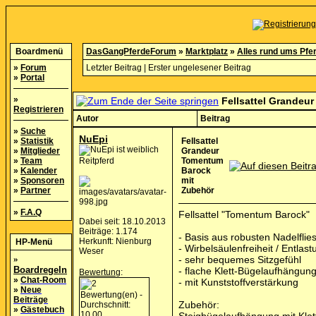
Boardmenü
DasGangPferdeForum
»
Marktplatz
»
Alles rund ums Pfe
»
Forum
Letzter Beitrag
|
Erster ungelesener Beitrag
»
Portal
»
Fellsattel Grandeu
Registrieren
Autor
Beitrag
»
Suche
NuEpi
»
Statistik
Fellsattel
»
Mitglieder
Grandeur
»
Team
Reitpferd
Tomentum
»
Kalender
Barock
»
Sponsoren
mit
»
Partner
Zubehör
»
F.A.Q
Fellsattel "Tomentum Barock"
Dabei seit: 18.10.2013
Beiträge: 1.174
- Basis aus robusten Nadelflie
Herkunft: Nienburg
HP-Menü
- Wirbelsäulenfreiheit / Entlast
Weser
»
- sehr bequemes Sitzgefühl
Boardregeln
- flache Klett-Bügelaufhängun
Bewertung
:
»
Chat-Room
- mit Kunststoffverstärkung
»
Neue
Beiträge
Zubehör:
»
Gästebuch