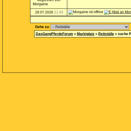
28.07.2026
11:43
Gehe zu:
DasGangPferdeForum
»
Marktplatz
»
Reitställe
»
suche Pl