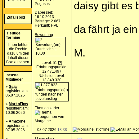
16.10.2013
daisy gibt es
Pegasus
Dabei seit:
16.10.2013
Zufallsbild
Beiträge: 2.667
Herkunft: HVL
da fährt ja ei
Heutige
Bewertung
:
Termine
Ihnen fehlen
die Rechte
M.
dazu um den
Inhalt dieser
Box zu sehen.
Level: 51
[?]
Erfahrungspunkte:
12.471.497
neuste
Nächster Level:
Mitglieder
13.849.320
»
Gaja
registriert am:
06.07.2026
»
MarkoFlow
Themenstarter
registriert am:
10.06.2026
»
Amazone
registriert am:
08.07.2026
18:38
07.05.2026
»