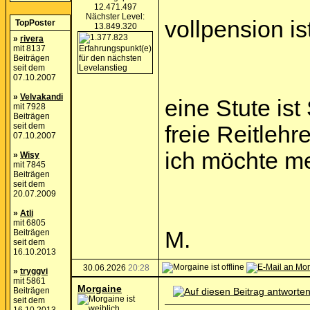
12.471.497
Nächster Level:
vollpension i
TopPoster
13.849.320
»
rivera
mit 8137
Beiträgen
seit dem
07.10.2007
»
Velvakandi
eine Stute is
mit 7928
Beiträgen
seit dem
freie Reitlehr
07.10.2007
ich möchte m
»
Wisy
mit 7845
Beiträgen
seit dem
20.07.2009
»
Atli
mit 6805
M.
Beiträgen
seit dem
16.10.2013
30.06.2026
20:28
»
tryggvi
mit 5861
Morgaine
Beiträgen
seit dem