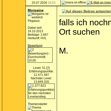
25.07.2026
19:53
Morgaine
falls ich noc
Pegasus
Dabei seit:
Ort suchen
16.10.2013
Beiträge: 2.667
Herkunft: HVL
Bewertung
:
M.
Level: 51
[?]
Erfahrungspunkte:
12.471.497
Nächster Level:
13.849.320
Themenstarter