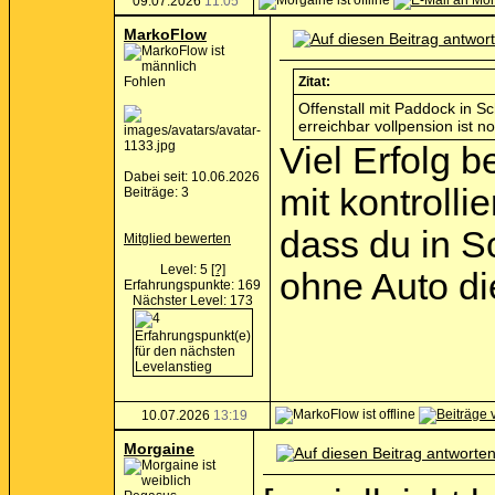
09.07.2026
11:05
MarkoFlow
Fohlen
Zitat:
Offenstall mit Paddock in
erreichbar vollpension ist n
Viel Erfolg b
Dabei seit: 10.06.2026
mit kontrolli
Beiträge: 3
dass du in S
Mitglied bewerten
Level: 5
[?]
ohne Auto di
Erfahrungspunkte: 169
Nächster Level: 173
10.07.2026
13:19
Morgaine