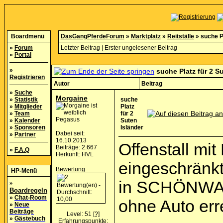
Boardmenü
DasGangPferdeForum
»
Marktplatz
»
Reitställe
»
suche Pl
»
Forum
Letzter Beitrag
|
Erster ungelesener Beitrag
»
Portal
»
suche Platz für 2 S
Registrieren
Autor
Beitrag
»
Suche
Morgaine
»
Statistik
suche
»
Mitglieder
Platz
»
Team
für 2
Pegasus
»
Kalender
Suten
»
Sponsoren
Isländer
Dabei seit:
»
Partner
16.10.2013
Offenstall m
Beiträge: 2.667
»
F.A.Q
Herkunft: HVL
eingeschränkt
Bewertung
:
HP-Menü
in SCHÖNWA
»
Boardregeln
»
Chat-Room
ohne Auto err
»
Neue
Beiträge
Level: 51
[?]
»
Gästebuch
Erfahrungspunkte: