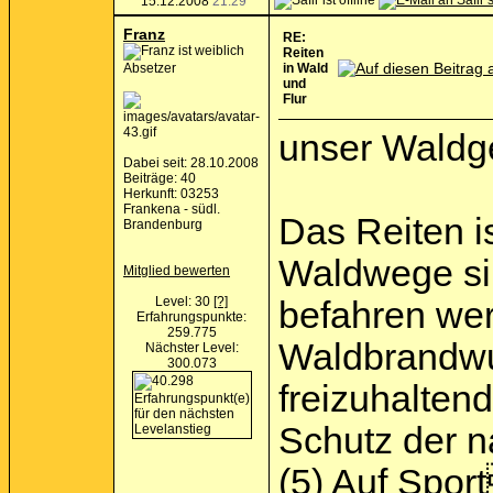
15.12.2008
21:29
Franz
RE:
Reiten
Absetzer
in Wald
und
Flur
unser Waldge
Dabei seit: 28.10.2008
Beiträge: 40
Herkunft: 03253
Frankena - südl.
Das Reiten i
Brandenburg
Waldwege si
Mitglied bewerten
Level: 30
[?]
befahren we
Erfahrungspunkte:
259.775
Waldbrandwun
Nächster Level:
300.073
freizuhalten
Schutz der 
(5) Auf Spor