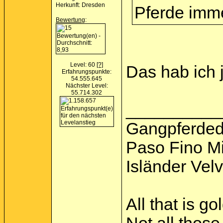
Herkunft: Dresden
Pferde imme
Bewertung
:
Level: 60
[?]
Das hab ich 
Erfahrungspunkte:
54.555.645
Nächster Level:
55.714.302
__________
Gangpferded
Paso Fino M
Isländer Vel
All that is go