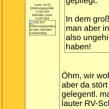
gepflegt.
Level: 44
[?]
Erfahrungspunkte:
4.191.420
Nächster Level:
In dem groß
4.297.834
man aber in 
also ungehi
haben!
Öhm, wir woh
aber da stört
gelegentl. m
lauter RV-Sc