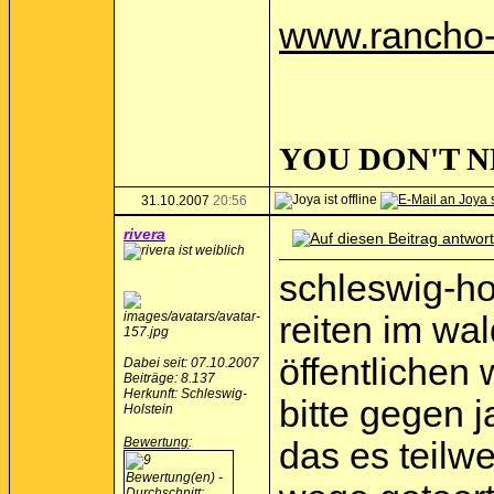
www.rancho-
YOU DON'T N
31.10.2007
20:56
rivera
schleswig-ho
reiten im wal
öffentlichen 
Dabei seit: 07.10.2007
Beiträge: 8.137
Herkunft: Schleswig-
bitte gegen 
Holstein
Bewertung
:
das es teilwe