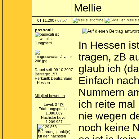
Mellie
01.11.2007
07:57
pasocali
In Hessen is
Jungpferd
tragen, zB a
glaub ich (d
Dabei seit: 09.10.2007
Beiträge: 157
Einfach nach
Herkunft: Deutschland
- Hessen
Nummern am S
Mitglied bewerten
ich reite mal
Level: 37
[?]
Erfahrungspunkte:
nie wegen d
1.080.069
Nächster Level:
1.209.937
noch keine 