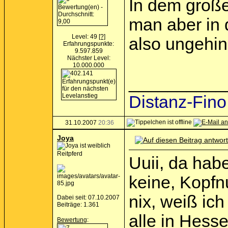
In dem große
man aber in d
Level: 49
[?]
also ungehin
Erfahrungspunkte:
9.597.859
Nächster Level:
10.000.000
__________
Distanz-Fino
31.10.2007
20:36
Joya
Reitpferd
Uuii, da habe
keine, Kopfnu
nix, weiß ic
Dabei seit: 07.10.2007
Beiträge: 1.361
alle in Hess
Bewertung
: