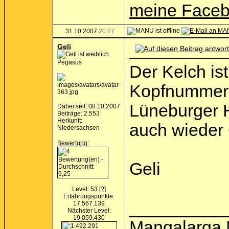
meine Faceb
31.10.2007
20:27
Geli
Pegasus
Der Kelch is
Kopfnummern
Lüneburger H
Dabei seit: 08.10.2007
Beiträge: 2.553
Herkunft:
auch wieder 
Niedersachsen
Bewertung
:
Geli
Level: 53
[?]
Erfahrungspunkte:
__________
17.567.139
Nächster Level:
19.059.430
Mangalarga M