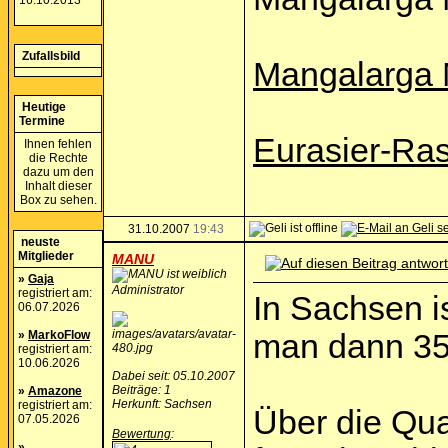
16.10.2013
Zufallsbild
Mangalarga 
Heutige
Termine
Eurasier-Ra
Ihnen fehlen
die Rechte
dazu um den
Inhalt dieser
Box zu sehen.
31.10.2007
19:43
neuste
Mitglieder
MANU
»
Gaja
Administrator
registriert am:
In Sachsen i
06.07.2026
»
MarkoFlow
man dann 35
registriert am:
10.06.2026
Dabei seit: 05.10.2007
Beiträge: 1
»
Amazone
Herkunft: Sachsen
registriert am:
Über die Qua
07.05.2026
Bewertung
:
»