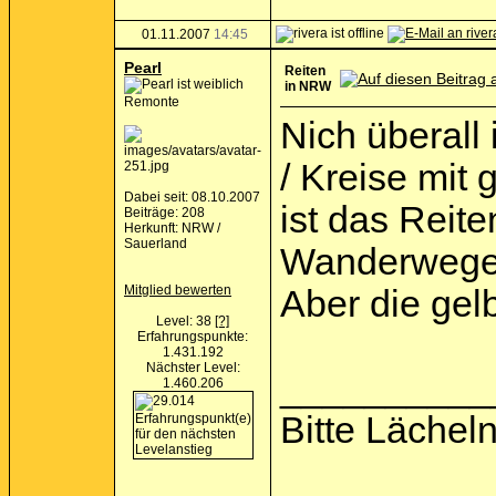
01.11.2007
14:45
Pearl
Reiten
in NRW
Remonte
Nich überall
/ Kreise mit
Dabei seit: 08.10.2007
ist das Reite
Beiträge: 208
Herkunft: NRW /
Sauerland
Wanderwegen,
Mitglied bewerten
Aber die ge
Level: 38
[?]
Erfahrungspunkte:
1.431.192
Nächster Level:
__________
1.460.206
Bitte Lächeln