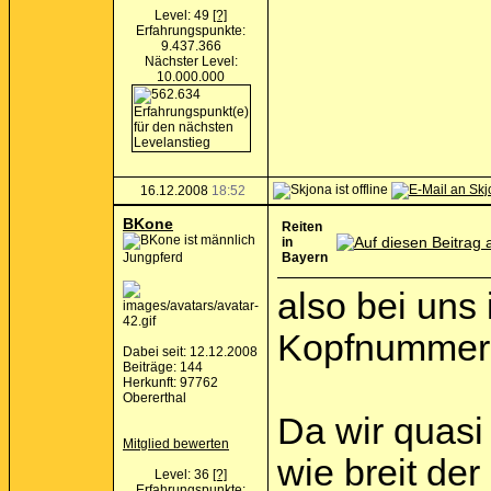
Level: 49
[?]
Erfahrungspunkte:
9.437.366
Nächster Level:
10.000.000
16.12.2008
18:52
BKone
Reiten
in
Jungpferd
Bayern
also bei uns
Kopfnummern 
Dabei seit: 12.12.2008
Beiträge: 144
Herkunft: 97762
Obererthal
Da wir quasi
Mitglied bewerten
wie breit der 
Level: 36
[?]
Erfahrungspunkte: