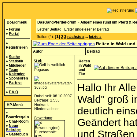
Boardmenü
DasGangPferdeForum
»
Allgemeines rund um Pferd & Re
»
Forum
Letzter Beitrag
|
Erster ungelesener Beitrag
»
Portal
[1]
Seiten (4):
2
3
nächste »
...
letzte »
»
Reiten in Wald und 
Registrieren
Autor
Beitrag
»
Suche
Geli
»
Statistik
Reiten
»
Mitglieder
in Wald
»
Team
Pegasus
und
»
Kalender
Flur
»
Sponsoren
»
Partner
Hallo Ihr All
»
F.A.Q
Wald" groß i
Dabei seit: 08.10.2007
Beiträge: 2.553
Herkunft:
HP-Menü
deutlich ein
Niedersachsen
»
Boardregeln
Bewertung
:
Geändert hat
»
Chat-Room
»
Neue
Beiträge
und Straßen 
»
Gästebuch