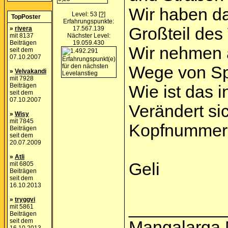
Wir haben da
Level: 53
[?]
TopPoster
Erfahrungspunkte:
Großteil des 
»
rivera
17.567.139
mit 8137
Nächster Level:
Beiträgen
19.059.430
Wir nehmen a
seit dem
07.10.2007
Wege von Spa
»
Velvakandi
mit 7928
Beiträgen
Wie ist das 
seit dem
07.10.2007
Verändert si
»
Wisy
mit 7845
Kopfnummern
Beiträgen
seit dem
20.07.2009
»
Atli
Geli
mit 6805
Beiträgen
seit dem
16.10.2013
»
tryggvi
__________
mit 5861
Beiträgen
seit dem
Mangalarga M