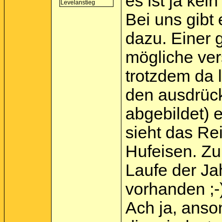
es ist ja ke
Bei uns gibt
dazu. Einer g
mögliche ver
trotzdem da l
den ausdrück
abgebildet) e
sieht das Re
Hufeisen. Zu
Laufe der Ja
vorhanden ;-
Ach ja, anso