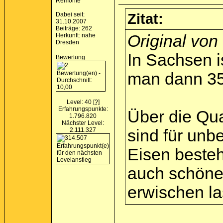
Remonte
Dabei seit:
Zitat:
31.10.2007
Beiträge: 262
Herkunft: nahe
Original vo
Dresden
In Sachsen i
Bewertung
:
man dann 35
Level: 40
[?]
Erfahrungspunkte:
Über die Qua
1.796.820
Nächster Level:
2.111.327
sind für unb
Eisen besteh
auch schöne 
erwischen l