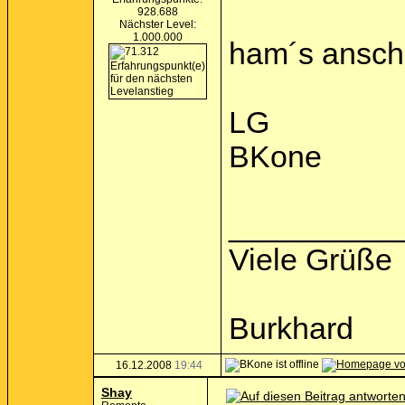
928.688
Nächster Level:
1.000.000
ham´s ansch
LG
BKone
__________
Viele Grüße
Burkhard
16.12.2008
19:44
Shay