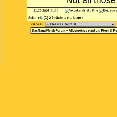
Not all thos
21.12.2008
21:39
[1]
Seiten (4):
2
3
nächste »
...
letzte »
Gehe zu:
DasGangPferdeForum
»
Allgemeines rund um Pferd & Re