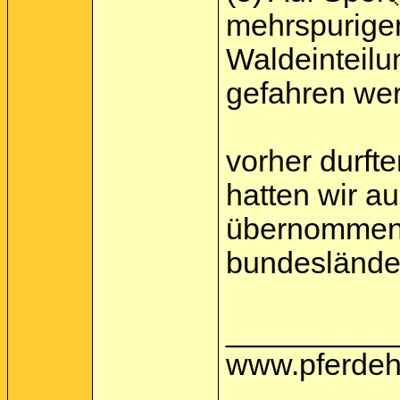
mehrspurige
Waldeinteilu
gefahren we
vorher durft
hatten wir a
übernommen 
bundesländer 
__________
www.pferdeh