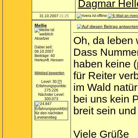
Dagmar Hell
31.10.2007
21:25
Mellie
Oh, da leben 
Absetzer
Dabei seit:
Dass Nummerns
08.10.2007
Beiträge: 40
Herkunft: Hessen
haben keine (
für Reiter ve
Mitglied bewerten
Level: 30
[?]
im Wald natür
Erfahrungspunkte:
275.226
Nächster Level:
bei uns kein 
300.073
breit sein un
Viele Grüße