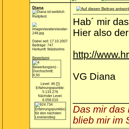
Diana
Reitpferd
Hab´ mir das
Hier also der
Dabei seit: 17.10.2007
Beiträge: 747
Herkunft: Waldsolms
http://www.h
Bewertung
:
VG Diana
Level: 46
[?]
Erfahrungspunkte:
5.133.276
__________
Nächster Level:
6.058.010
Das mir das 
blieb mir im