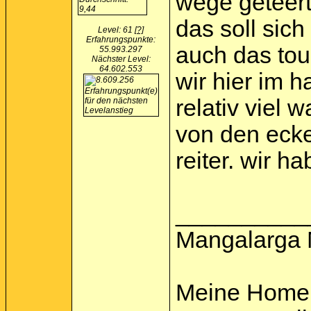
wege geteert 
das soll sich
Level: 61
[?]
Erfahrungspunkte:
auch das tou
55.993.297
Nächster Level:
64.602.553
wir hier im h
relativ viel 
von den ecken
reiter. wir h
__________
Mangalarga 
Meine Home