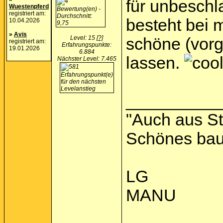
für unbeschl
Wuestenpferd
registriert am:
besteht bei 
10.04.2026
»
Avis
Level: 15
[?]
schöne (vorg
registriert am:
Erfahrungspunkte:
19.01.2026
6.884
lassen.
Nächster Level: 7.465
__________
"Auch aus St
Schönes baue
LG
MANU