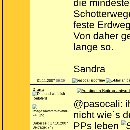
die mindeste
Schotterwege
feste Erdweg
Von daher ge
lange so.
Sandra
01.11.2007
09:39
Diana
Reitpferd
@pasocali: i
nicht wie´s 
PPs leben
Dabei seit: 17.10.2007
Beiträge: 747